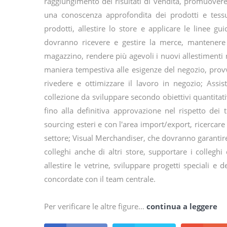
raggiungimento dei risultati di vendita, promuover
una conoscenza approfondita dei prodotti e tessuti
prodotti, allestire lo store e applicare le linee g
dovranno ricevere e gestire la merce, mantenere 
magazzino, rendere più agevoli i nuovi allestimenti n
maniera tempestiva alle esigenze del negozio, prov
rivedere e ottimizzare il lavoro in negozio; Assis
collezione da sviluppare secondo obiettivi quantitativ
fino alla definitiva approvazione nel rispetto dei te
sourcing esteri e con l'area import/export, ricerca
settore; Visual Merchandiser, che dovranno garanti
colleghi anche di altri store, supportare i colleghi
allestire le vetrine, sviluppare progetti speciali e d
concordate con il team centrale.
Per verificare le altre figure…
continua a leggere