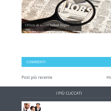
Offerte di lavoro Indeed Puglia
280...
COMMENTI
Post più recente
H
I PIÙ CLICCATI
Offerte di lavoro e concorsi