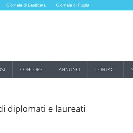
Giornale di Basilicata
Giornale di Puglia
SI
CONCORSI
ANNUNCI
CONTACT
i diplomati e laureati