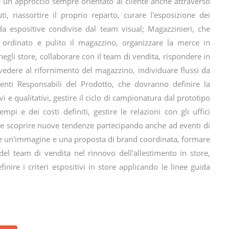
e un approccio sempre orientato al cliente anche attraverso
, riassortire il proprio reparto, curare l'esposizione dei
uida espositive condivise dal team visual; Magazzinieri, che
ordinato e pulito il magazzino, organizzare la merce in
egli store, collaborare con il team di vendita, rispondere in
vedere al rifornimento del magazzino, individuare flussi da
tenti Responsabili del Prodotto, che dovranno definire la
i e qualitativi, gestire il ciclo di campionatura dal prototipo
mpi e dei costi definiti, gestire le relazioni con gli uffici
re e scoprire nuove tendenze partecipando anche ad eventi di
re un'immagine e una proposta di brand coordinata, formare
 del team di vendita nel rinnovo dell'allestimento in store,
efinire i criteri espositivi in store applicando le linee guida