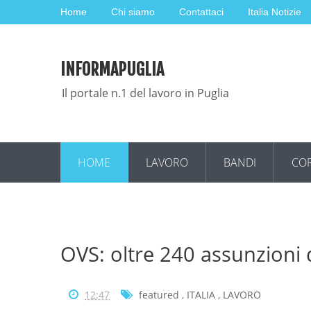
Home
Chi siamo
Contattaci
Italia Notizie
INFORMAPUGLIA
Il portale n.1 del lavoro in Puglia
HOME
LAVORO
BANDI
COR
OVS: oltre 240 assunzioni d
12:47
featured
,
ITALIA
,
LAVORO