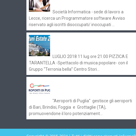
Pugliaimpiego 070516
Società Informatica - sede di lavoro a
Lecce, ricerca un Programmatore software Avviso
riservato agli iscritti disoccupati/ inoccupati ...
Ostuni Estate 2018: gli eventi in
programma
LUGLIO 2018 11 lug ore 21.00 PIZZICA E
TARANTELLA -Spettacolo di musica popolare- con il
Gruppo “Terronia bella” Centro Stori...
Aeroporti di Puglia ricerca personale
per gli scali di Bari e Brindisi
"Aeroporti di Puglia" gestisce gli aeroporti
di Bari, Brindisi, Foggia e Grottaglie (TA),
promuovendone il loro potenziament...