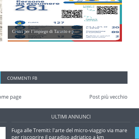
Centri per l’impiego di Taranto e p...
COMMENTI FB
ome page
Post più vecchio
ULTIMI ANNUNCI
Fuga alle Tremiti: l'arte del micro-viaggio via mare
per riscoprire il paradiso adriatico a km