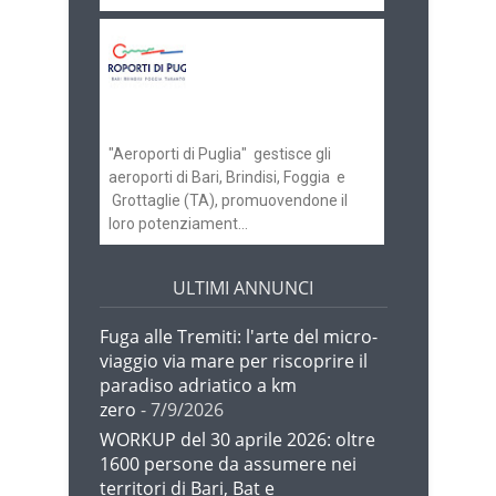
Aeroporti di Puglia
ricerca personale per
gli scali di Bari e
Brindisi
"Aeroporti di Puglia" gestisce gli
aeroporti di Bari, Brindisi, Foggia e
Grottaglie (TA), promuovendone il
loro potenziament...
ULTIMI ANNUNCI
Fuga alle Tremiti: l'arte del micro-
viaggio via mare per riscoprire il
paradiso adriatico a km
zero
- 7/9/2026
WORKUP del 30 aprile 2026: oltre
1600 persone da assumere nei
territori di Bari, Bat e