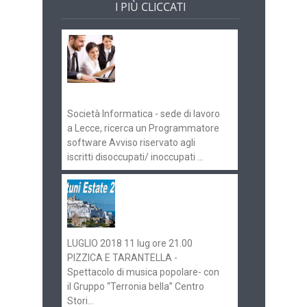
I PIÙ CLICCATI
Offerte di lavoro e
concorsi
Pugliaimpiego
070516
Società Informatica - sede di lavoro
a Lecce, ricerca un Programmatore
software Avviso riservato agli
iscritti disoccupati/ inoccupati ...
Ostuni Estate 2018:
gli eventi in
programma
LUGLIO 2018 11 lug ore 21.00
PIZZICA E TARANTELLA -
Spettacolo di musica popolare- con
il Gruppo “Terronia bella” Centro
Stori...