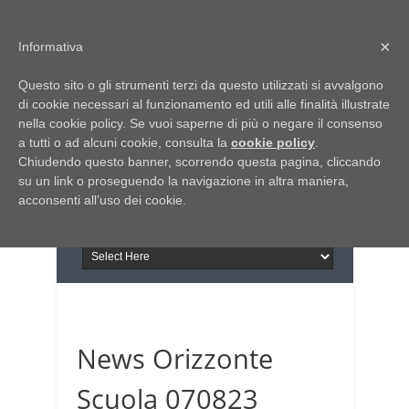
Home
Chi siamo
Contattaci
×
Informativa
Italia Notizie
Questo sito o gli strumenti terzi da questo utilizzati si avvalgono
Giornale di Basilicata
di cookie necessari al funzionamento ed utili alle finalità illustrate
INFORMAPUGLIA
nella cookie policy. Se vuoi saperne di più o negare il consenso
Giornale di Puglia
a tutti o ad alcuni cookie, consulta la
Il portale n.1 del lavoro
cookie policy
.
Chiudendo questo banner, scorrendo questa pagina, cliccando
in Puglia
su un link o proseguendo la navigazione in altra maniera,
acconsenti all’uso dei cookie.
News Orizzonte
Scuola 070823