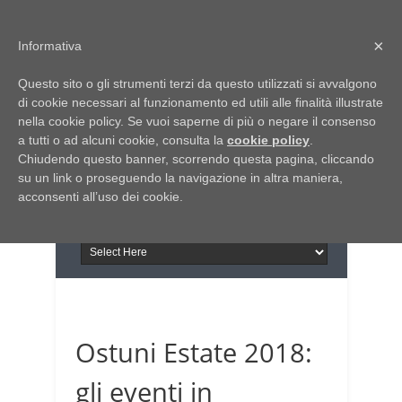
Home
Chi siamo
Contattaci
×
Informativa
Italia Notizie
Questo sito o gli strumenti terzi da questo utilizzati si avvalgono
Giornale di Basilicata
di cookie necessari al funzionamento ed utili alle finalità illustrate
INFORMAPUGLIA
nella cookie policy. Se vuoi saperne di più o negare il consenso
Giornale di Puglia
a tutti o ad alcuni cookie, consulta la
Il portale n.1 del lavoro
cookie policy
.
Chiudendo questo banner, scorrendo questa pagina, cliccando
in Puglia
su un link o proseguendo la navigazione in altra maniera,
acconsenti all’uso dei cookie.
Ostuni Estate 2018:
gli eventi in