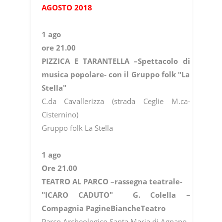
AGOSTO 2018
1 ago
ore 21.00
PIZZICA E TARANTELLA –Spettacolo di
musica popolare- con il Gruppo folk "La
Stella"
C.da Cavallerizza (strada Ceglie M.ca-
Cisternino)
Gruppo folk La Stella
1 ago
Ore 21.00
TEATRO AL PARCO –rassegna teatrale-
"ICARO CADUTO" G. Colella –
Compagnia PagineBiancheTeatro
Parco Archeologico Santa Maria di Agnano