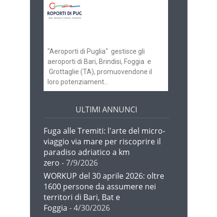
Aeroporti di Puglia
ricerca personale per
gli scali di Bari e
Brindisi
"Aeroporti di Puglia" gestisce gli
aeroporti di Bari, Brindisi, Foggia e
Grottaglie (TA), promuovendone il
loro potenziament...
ULTIMI ANNUNCI
Fuga alle Tremiti: l'arte del micro-
viaggio via mare per riscoprire il
paradiso adriatico a km
zero
- 7/9/2026
WORKUP del 30 aprile 2026: oltre
1600 persone da assumere nei
territori di Bari, Bat e
Foggia
- 4/30/2026