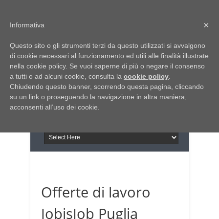
Home
Chi siamo
Contattaci
×
Informativa
Italia Notizie
Questo sito o gli strumenti terzi da questo utilizzati si avvalgono
Giornale di Basilicata
di cookie necessari al funzionamento ed utili alle finalità illustrate
INFORMAPUGLIA
nella cookie policy. Se vuoi saperne di più o negare il consenso
Giornale di Puglia
a tutti o ad alcuni cookie, consulta la
Il portale n.1 del lavoro
cookie policy
.
Chiudendo questo banner, scorrendo questa pagina, cliccando
in Puglia
su un link o proseguendo la navigazione in altra maniera,
acconsenti all’uso dei cookie.
Offerte di lavoro
JobisJob Puglia