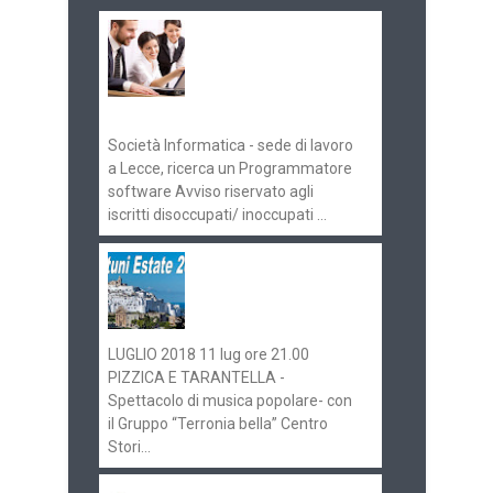
Offerte di lavoro e
concorsi
Pugliaimpiego
070516
Società Informatica - sede di lavoro
a Lecce, ricerca un Programmatore
software Avviso riservato agli
iscritti disoccupati/ inoccupati ...
Ostuni Estate 2018:
gli eventi in
programma
LUGLIO 2018 11 lug ore 21.00
PIZZICA E TARANTELLA -
Spettacolo di musica popolare- con
il Gruppo “Terronia bella” Centro
Stori...