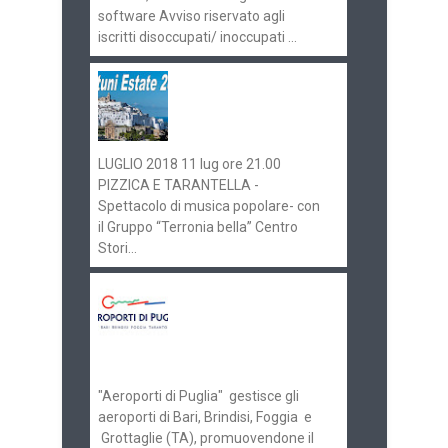
software Avviso riservato agli
iscritti disoccupati/ inoccupati ...
Ostuni Estate 2018:
gli eventi in
programma
LUGLIO 2018 11 lug ore 21.00
PIZZICA E TARANTELLA -
Spettacolo di musica popolare- con
il Gruppo “Terronia bella” Centro
Stori...
Aeroporti di Puglia
ricerca personale per
gli scali di Bari e
Brindisi
"Aeroporti di Puglia" gestisce gli
aeroporti di Bari, Brindisi, Foggia e
Grottaglie (TA), promuovendone il