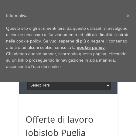
Home
Chi siamo
Contattaci
×
Informativa
Italia Notizie
Questo sito o gli strumenti terzi da questo utilizzati si avvalgono
Giornale di Basilicata
di cookie necessari al funzionamento ed utili alle finalità illustrate
INFORMAPUGLIA
nella cookie policy. Se vuoi saperne di più o negare il consenso
Giornale di Puglia
a tutti o ad alcuni cookie, consulta la
Il portale n.1 del lavoro
cookie policy
.
Chiudendo questo banner, scorrendo questa pagina, cliccando
in Puglia
su un link o proseguendo la navigazione in altra maniera,
acconsenti all’uso dei cookie.
Offerte di lavoro
JobisJob Puglia