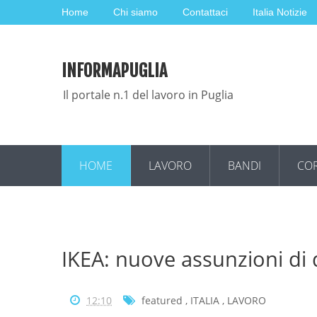
Home
Chi siamo
Contattaci
Italia Notizie
INFORMAPUGLIA
Il portale n.1 del lavoro in Puglia
HOME
LAVORO
BANDI
COR
IKEA: nuove assunzioni di 
12:10
featured
,
ITALIA
,
LAVORO