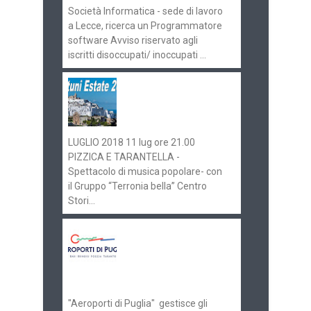
Società Informatica - sede di lavoro
a Lecce, ricerca un Programmatore
software Avviso riservato agli
iscritti disoccupati/ inoccupati ...
Ostuni Estate 2018:
gli eventi in
programma
LUGLIO 2018 11 lug ore 21.00
PIZZICA E TARANTELLA -
Spettacolo di musica popolare- con
il Gruppo “Terronia bella” Centro
Stori...
Aeroporti di Puglia
ricerca personale per
gli scali di Bari e
Brindisi
"Aeroporti di Puglia" gestisce gli