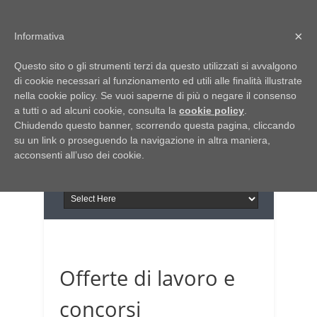
Home
Chi siamo
Contattaci
×
Informativa
Italia Notizie
Questo sito o gli strumenti terzi da questo utilizzati si avvalgono
Giornale di Basilicata
di cookie necessari al funzionamento ed utili alle finalità illustrate
INFORMAPUGLIA
nella cookie policy. Se vuoi saperne di più o negare il consenso
Giornale di Puglia
a tutti o ad alcuni cookie, consulta la
Il portale n.1 del lavoro
cookie policy
.
Chiudendo questo banner, scorrendo questa pagina, cliccando
in Puglia
su un link o proseguendo la navigazione in altra maniera,
acconsenti all’uso dei cookie.
Offerte di lavoro e
concorsi