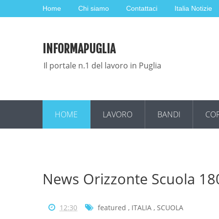
Home
Chi siamo
Contattaci
Italia Notizie
INFORMAPUGLIA
Il portale n.1 del lavoro in Puglia
HOME
LAVORO
BANDI
COR
News Orizzonte Scuola 1
12:30
featured
,
ITALIA
,
SCUOLA