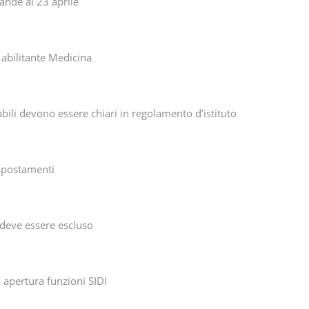
nde al 23 aprile
 abilitante Medicina
bili devono essere chiari in regolamento d’istituto
spostamenti
e deve essere escluso
a apertura funzioni SIDI