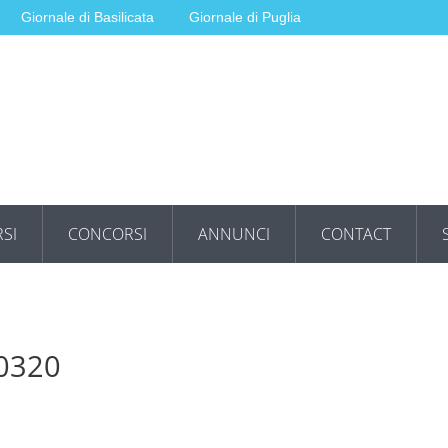
Giornale di Basilicata
Giornale di Puglia
SI
CONCORSI
ANNUNCI
CONTACT
80320