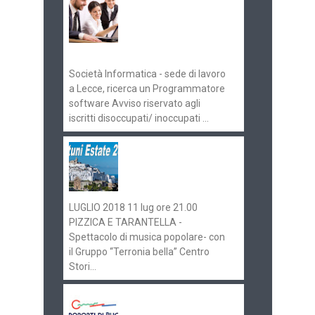
Offerte di lavoro e
concorsi
Pugliaimpiego
070516
Società Informatica - sede di lavoro
a Lecce, ricerca un Programmatore
software Avviso riservato agli
iscritti disoccupati/ inoccupati ...
Ostuni Estate 2018:
gli eventi in
programma
LUGLIO 2018 11 lug ore 21.00
PIZZICA E TARANTELLA -
Spettacolo di musica popolare- con
il Gruppo “Terronia bella” Centro
Stori...
Aeroporti di Puglia
ricerca personale per