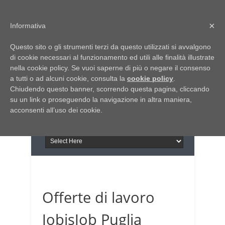
Home
Chi siamo
Contattaci
×
Informativa
Italia Notizie
Questo sito o gli strumenti terzi da questo utilizzati si avvalgono
Giornale di Basilicata
di cookie necessari al funzionamento ed utili alle finalità illustrate
INFORMAPUGLIA
nella cookie policy. Se vuoi saperne di più o negare il consenso
Giornale di Puglia
a tutti o ad alcuni cookie, consulta la
Il portale n.1 del lavoro
cookie policy
.
Chiudendo questo banner, scorrendo questa pagina, cliccando
in Puglia
su un link o proseguendo la navigazione in altra maniera,
acconsenti all’uso dei cookie.
Offerte di lavoro
JobisJob Puglia