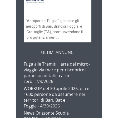
gli scali di Bari e
Brindisi
"Aeroporti di Puglia" gestisce gli
aeroporti di Bari, Brindisi, Foggia e
Grottaglie (TA), promuovendone il
loro potenziament...
ULTIMI ANNUNCI
Fuga alle Tremiti: l'arte del micro-
viaggio via mare per riscoprire il
paradiso adriatico a km
zero
- 7/9/2026
WORKUP del 30 aprile 2026: oltre
1600 persone da assumere nei
territori di Bari, Bat e
Foggia
- 4/30/2026
News Orizzonte Scuola