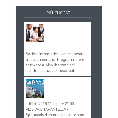
I PIÙ CLICCATI
Offerte di lavoro e
concorsi
Pugliaimpiego
070516
Società Informatica - sede di lavoro
a Lecce, ricerca un Programmatore
software Avviso riservato agli
iscritti disoccupati/ inoccupati ...
Ostuni Estate 2018:
gli eventi in
programma
LUGLIO 2018 11 lug ore 21.00
PIZZICA E TARANTELLA -
Spettacolo di musica popolare- con