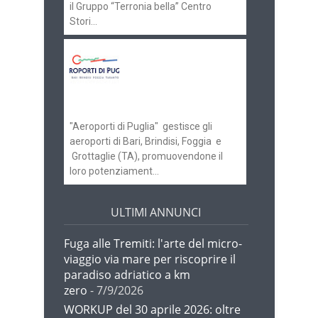
il Gruppo “Terronia bella” Centro
Stori...
Aeroporti di Puglia
ricerca personale per
gli scali di Bari e
Brindisi
"Aeroporti di Puglia" gestisce gli
aeroporti di Bari, Brindisi, Foggia e
Grottaglie (TA), promuovendone il
loro potenziament...
ULTIMI ANNUNCI
Fuga alle Tremiti: l'arte del micro-
viaggio via mare per riscoprire il
paradiso adriatico a km
zero
- 7/9/2026
WORKUP del 30 aprile 2026: oltre