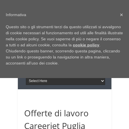
Home
Chi siamo
Contattaci
×
Informativa
Italia Notizie
Questo sito o gli strumenti terzi da questo utilizzati si avvalgono
Giornale di Basilicata
di cookie necessari al funzionamento ed utili alle finalità illustrate
INFORMAPUGLIA
nella cookie policy. Se vuoi saperne di più o negare il consenso
Giornale di Puglia
a tutti o ad alcuni cookie, consulta la
Il portale n.1 del lavoro
cookie policy
.
Chiudendo questo banner, scorrendo questa pagina, cliccando
in Puglia
su un link o proseguendo la navigazione in altra maniera,
acconsenti all’uso dei cookie.
Offerte di lavoro
Careerjet Puglia