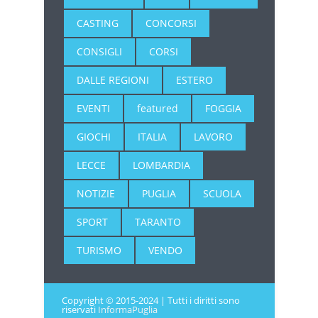
CASTING
CONCORSI
CONSIGLI
CORSI
DALLE REGIONI
ESTERO
EVENTI
featured
FOGGIA
GIOCHI
ITALIA
LAVORO
LECCE
LOMBARDIA
NOTIZIE
PUGLIA
SCUOLA
SPORT
TARANTO
TURISMO
VENDO
Copyright © 2015-2024 | Tutti i diritti sono
riservati
InformaPuglia