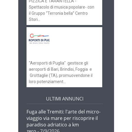
PIZZICA E TARANTELLA -
Spettacolo di musica popolare- con
il Gruppo “Terronia bella” Centro
Stori...
Aeroporti di Puglia
ricerca personale per
gli scali di Bari e
Brindisi
"Aeroporti di Puglia" gestisce gli
aeroporti di Bari, Brindisi, Foggia e
Grottaglie (TA), promuovendone il
loro potenziament...
ULTIMI ANNUNCI
Fuga alle Tremiti: l'arte del micro-
viaggio via mare per riscoprire il
paradiso adriatico a km
zero
- 7/9/2026