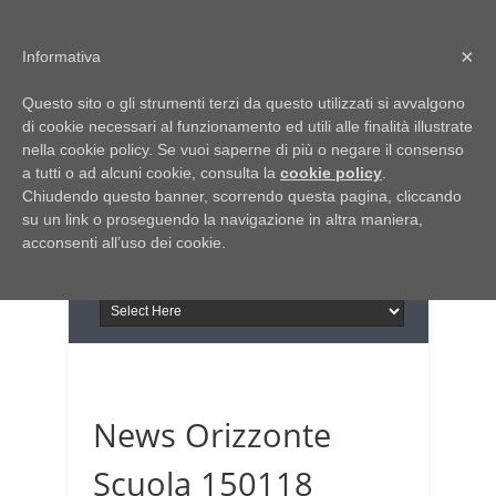
Home
Chi siamo
Contattaci
×
Informativa
Italia Notizie
Questo sito o gli strumenti terzi da questo utilizzati si avvalgono
Giornale di Basilicata
di cookie necessari al funzionamento ed utili alle finalità illustrate
INFORMAPUGLIA
nella cookie policy. Se vuoi saperne di più o negare il consenso
Giornale di Puglia
a tutti o ad alcuni cookie, consulta la
Il portale n.1 del lavoro
cookie policy
.
Chiudendo questo banner, scorrendo questa pagina, cliccando
in Puglia
su un link o proseguendo la navigazione in altra maniera,
acconsenti all’uso dei cookie.
News Orizzonte
Scuola 150118