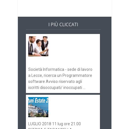
I PIÙ CLICCATI
Offerte di lavoro e
concorsi
Pugliaimpiego
070516
Società Informatica - sede di lavoro
a Lecce, ricerca un Programmatore
software Avviso riservato agli
iscritti disoccupati/ inoccupati ...
Ostuni Estate 2018:
gli eventi in
programma
LUGLIO 2018 11 lug ore 21.00