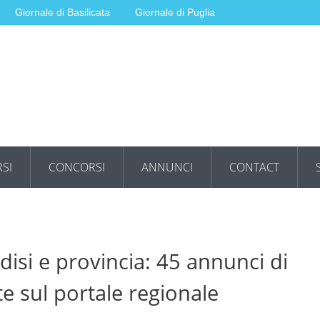
Giornale di Basilicata
Giornale di Puglia
SI
CONCORSI
ANNUNCI
CONTACT
ndisi e provincia: 45 annunci di
te sul portale regionale