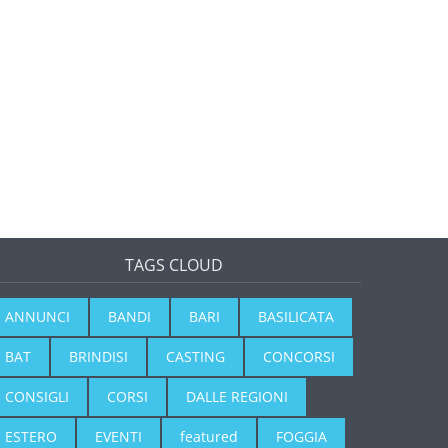
TAGS CLOUD
ANNUNCI
BANDI
BARI
BASILICATA
BAT
BRINDISI
CASTING
CONCORSI
CONSIGLI
CORSI
DALLE REGIONI
ESTERO
EVENTI
featured
FOGGIA