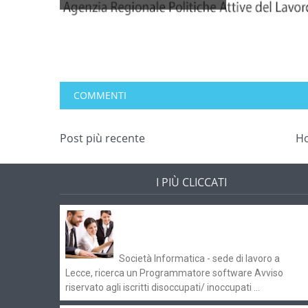
COMMENTI
Post più recente
H
I PIÙ CLICCATI
Offerte di lavoro e concorsi
Pugliaimpiego 070516
Società Informatica - sede di lavoro a
Lecce, ricerca un Programmatore software Avviso
riservato agli iscritti disoccupati/ inoccupati ...