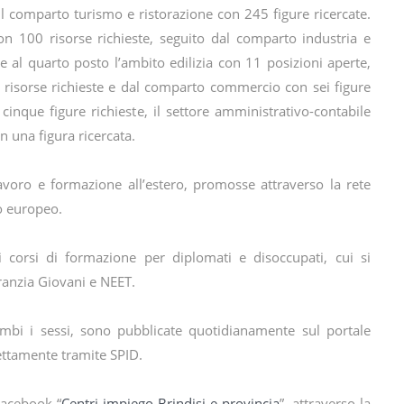
il comparto turismo e ristorazione con 245 figure ricercate.
on 100 risorse richieste, seguito dal comparto industria e
e al quarto posto l’ambito edilizia con 11 posizioni aperte,
 9 risorse richieste e dal comparto commercio con sei figure
cinque figure richieste, il settore amministrativo-contabile
n una figura ricercata.
lavoro e formazione all’estero, promosse attraverso la rete
lo europeo.
i corsi di formazione per diplomati e disoccupati, cui si
ranzia Giovani e NEET.
rambi i sessi, sono pubblicate quotidianamente sul portale
rettamente tramite SPID.
Facebook “
Centri impiego Brindisi e provincia
”, attraverso la