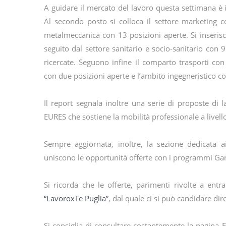
A guidare il mercato del lavoro questa settimana è 
Al secondo posto si colloca il settore marketing c
metalmeccanica con 13 posizioni aperte. Si inserisc
seguito dal settore sanitario e socio-sanitario con
ricercate. Seguono infine il comparto trasporti con 
con due posizioni aperte e l’ambito ingegneristico co
Il report segnala inoltre una serie di proposte di 
EURES che sostiene la mobilità professionale a livel
Sempre aggiornata, inoltre, la sezione dedicata a
uniscono le opportunità offerte con i programmi Ga
Si ricorda che le offerte, parimenti rivolte a ent
“LavoroxTe Puglia”
, dal quale ci si può candidare di
Si consiglia di consultare costantemente la pagina 