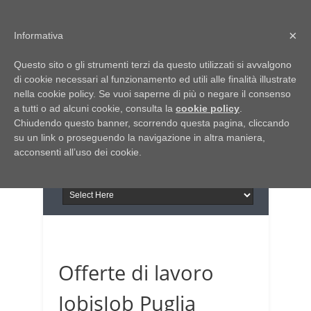
Home
Chi siamo
Contattaci
×
Informativa
Italia Notizie
Questo sito o gli strumenti terzi da questo utilizzati si avvalgono
Giornale di Basilicata
di cookie necessari al funzionamento ed utili alle finalità illustrate
INFORMAPUGLIA
nella cookie policy. Se vuoi saperne di più o negare il consenso
Giornale di Puglia
a tutti o ad alcuni cookie, consulta la
Il portale n.1 del lavoro
cookie policy
.
Chiudendo questo banner, scorrendo questa pagina, cliccando
in Puglia
su un link o proseguendo la navigazione in altra maniera,
acconsenti all’uso dei cookie.
Offerte di lavoro
JobisJob Puglia