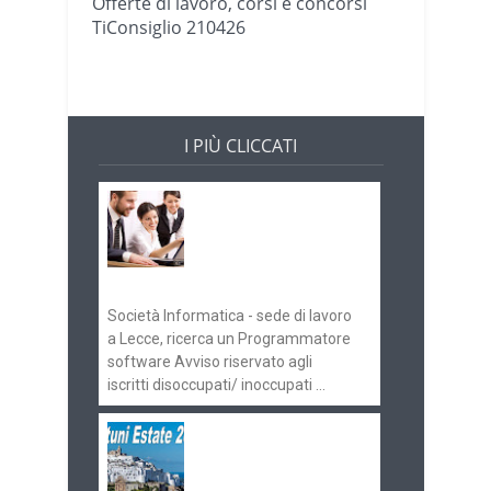
Offerte di lavoro, corsi e concorsi
TiConsiglio 210426
I PIÙ CLICCATI
Offerte di lavoro e
concorsi
Pugliaimpiego
070516
Società Informatica - sede di lavoro
a Lecce, ricerca un Programmatore
software Avviso riservato agli
iscritti disoccupati/ inoccupati ...
Ostuni Estate 2018:
gli eventi in
programma