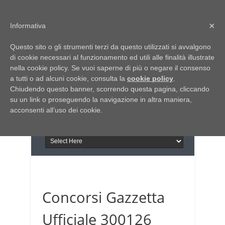
Home
Chi siamo
Contattaci
×
Informativa
Italia Notizie
Questo sito o gli strumenti terzi da questo utilizzati si avvalgono
Giornale di Basilicata
di cookie necessari al funzionamento ed utili alle finalità illustrate
INFORMAPUGLIA
nella cookie policy. Se vuoi saperne di più o negare il consenso
Giornale di Puglia
a tutti o ad alcuni cookie, consulta la
Il portale n.1 del lavoro
cookie policy
.
Chiudendo questo banner, scorrendo questa pagina, cliccando
in Puglia
su un link o proseguendo la navigazione in altra maniera,
acconsenti all’uso dei cookie.
Concorsi Gazzetta
Ufficiale 300126