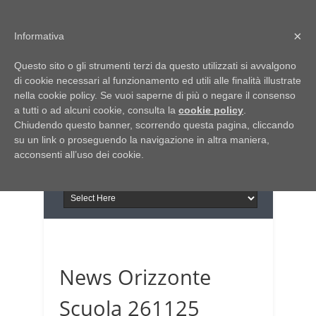
Home
Chi siamo
Contattaci
×
Informativa
Italia Notizie
Questo sito o gli strumenti terzi da questo utilizzati si avvalgono
Giornale di Basilicata
di cookie necessari al funzionamento ed utili alle finalità illustrate
INFORMAPUGLIA
nella cookie policy. Se vuoi saperne di più o negare il consenso
Giornale di Puglia
a tutti o ad alcuni cookie, consulta la
Il portale n.1 del lavoro
cookie policy
.
Chiudendo questo banner, scorrendo questa pagina, cliccando
in Puglia
su un link o proseguendo la navigazione in altra maniera,
acconsenti all’uso dei cookie.
News Orizzonte
Scuola 261125