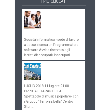
I PIÙ CLICCATI
Offerte di lavoro e
concorsi
Pugliaimpiego
070516
Società Informatica - sede di lavoro
a Lecce, ricerca un Programmatore
software Avviso riservato agli
iscritti disoccupati/ inoccupati ...
Ostuni Estate 2018:
gli eventi in
programma
LUGLIO 2018 11 lug ore 21.00
PIZZICA E TARANTELLA -
Spettacolo di musica popolare- con
il Gruppo “Terronia bella” Centro
Stori...