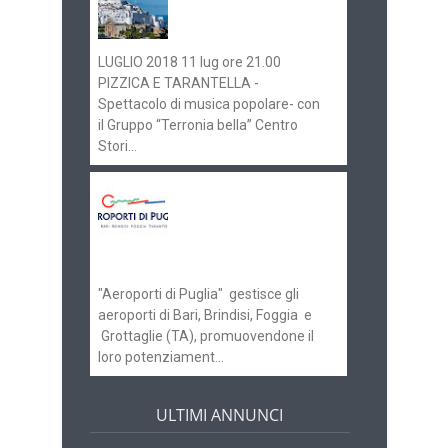
gli eventi in
programma
LUGLIO 2018 11 lug ore 21.00
PIZZICA E TARANTELLA -
Spettacolo di musica popolare- con
il Gruppo “Terronia bella” Centro
Stori...
Aeroporti di Puglia
ricerca personale per
gli scali di Bari e
Brindisi
"Aeroporti di Puglia" gestisce gli
aeroporti di Bari, Brindisi, Foggia e
Grottaglie (TA), promuovendone il
loro potenziament...
ULTIMI ANNUNCI