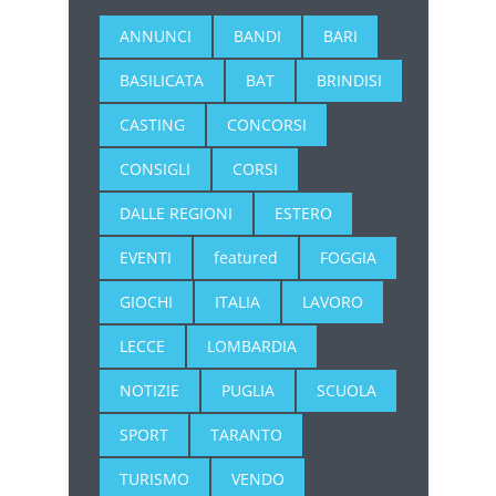
ANNUNCI
BANDI
BARI
BASILICATA
BAT
BRINDISI
CASTING
CONCORSI
CONSIGLI
CORSI
DALLE REGIONI
ESTERO
EVENTI
featured
FOGGIA
GIOCHI
ITALIA
LAVORO
LECCE
LOMBARDIA
NOTIZIE
PUGLIA
SCUOLA
SPORT
TARANTO
TURISMO
VENDO