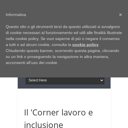
Home
Chi siamo
Contattaci
×
Informativa
Italia Notizie
Questo sito o gli strumenti terzi da questo utilizzati si avvalgono
Giornale di Basilicata
di cookie necessari al funzionamento ed utili alle finalità illustrate
INFORMAPUGLIA
nella cookie policy. Se vuoi saperne di più o negare il consenso
Giornale di Puglia
a tutti o ad alcuni cookie, consulta la
Il portale n.1 del lavoro
cookie policy
.
Chiudendo questo banner, scorrendo questa pagina, cliccando
in Puglia
su un link o proseguendo la navigazione in altra maniera,
acconsenti all’uso dei cookie.
Il 'Corner lavoro e
inclusione