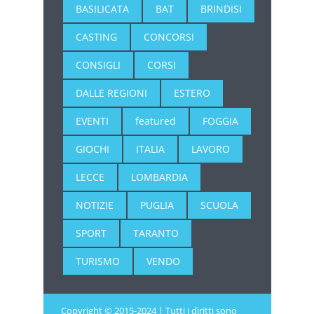
BASILICATA
BAT
BRINDISI
CASTING
CONCORSI
CONSIGLI
CORSI
DALLE REGIONI
ESTERO
EVENTI
featured
FOGGIA
GIOCHI
ITALIA
LAVORO
LECCE
LOMBARDIA
NOTIZIE
PUGLIA
SCUOLA
SPORT
TARANTO
TURISMO
VENDO
Copyright © 2015-2024 | Tutti i diritti sono