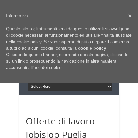
Home
Chi siamo
Contattaci
×
Informativa
Italia Notizie
Questo sito o gli strumenti terzi da questo utilizzati si avvalgono
Giornale di Basilicata
di cookie necessari al funzionamento ed utili alle finalità illustrate
INFORMAPUGLIA
nella cookie policy. Se vuoi saperne di più o negare il consenso
Giornale di Puglia
a tutti o ad alcuni cookie, consulta la
Il portale n.1 del lavoro
cookie policy
.
Chiudendo questo banner, scorrendo questa pagina, cliccando
in Puglia
su un link o proseguendo la navigazione in altra maniera,
acconsenti all’uso dei cookie.
Offerte di lavoro
JobisJob Puglia