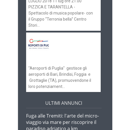
LUGLIO 2018 11 lug ore 21.00
PIZZICA E TARANTELLA -
Spettacolo di musica popolare- con
il Gruppo “Terronia bella” Centro
Stori...
Aeroporti di Puglia
ricerca personale per
gli scali di Bari e
Brindisi
"Aeroporti di Puglia" gestisce gli
aeroporti di Bari, Brindisi, Foggia e
Grottaglie (TA), promuovendone il
loro potenziament...
ULTIMI ANNUNCI
Fuga alle Tremiti: l'arte del micro-
viaggio via mare per riscoprire il
paradiso adriatico a km