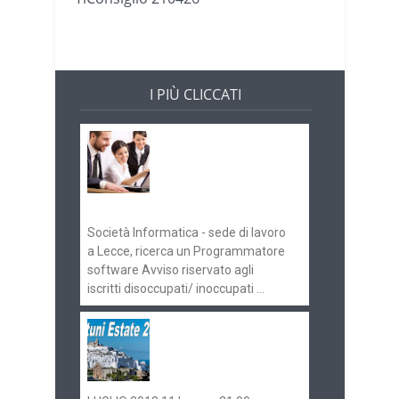
I PIÙ CLICCATI
Offerte di lavoro e
concorsi
Pugliaimpiego
070516
Società Informatica - sede di lavoro
a Lecce, ricerca un Programmatore
software Avviso riservato agli
iscritti disoccupati/ inoccupati ...
Ostuni Estate 2018:
gli eventi in
programma