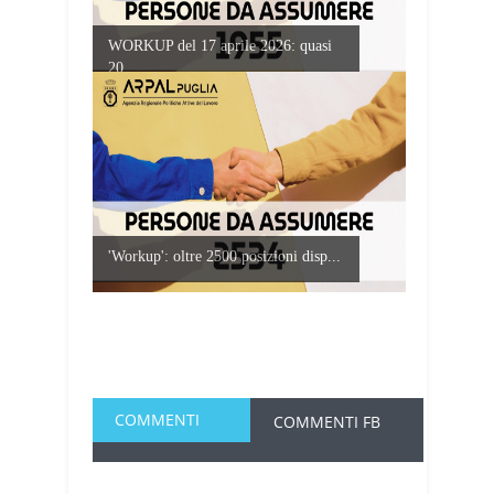
WORKUP del 17 aprile 2026: quasi
20...
'Workup': oltre 2500 posizioni disp...
COMMENTI
COMMENTI FB