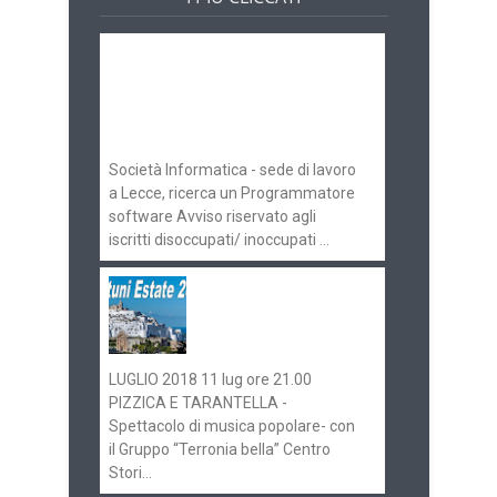
Offerte di lavoro e
concorsi
Pugliaimpiego
070516
Società Informatica - sede di lavoro
a Lecce, ricerca un Programmatore
software Avviso riservato agli
iscritti disoccupati/ inoccupati ...
Ostuni Estate 2018:
gli eventi in
programma
LUGLIO 2018 11 lug ore 21.00
PIZZICA E TARANTELLA -
Spettacolo di musica popolare- con
il Gruppo “Terronia bella” Centro
Stori...