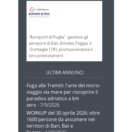
Aeroporti di Puglia
ricerca personale per
gli scali di Bari e
Brindisi
"Aeroporti di Puglia" gestisce gli
aeroporti di Bari, Brindisi, Foggia e
Grottaglie (TA), promuovendone il
loro potenziament...
ULTIMI ANNUNCI
Fuga alle Tremiti: l'arte del micro-
viaggio via mare per riscoprire il
paradiso adriatico a km
zero
- 7/9/2026
WORKUP del 30 aprile 2026: oltre
1600 persone da assumere nei
territori di Bari, Bat e