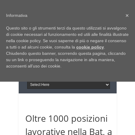
Home
Chi siamo
Contattaci
×
Informativa
Italia Notizie
Questo sito o gli strumenti terzi da questo utilizzati si avvalgono
Giornale di Basilicata
di cookie necessari al funzionamento ed utili alle finalità illustrate
INFORMAPUGLIA
nella cookie policy. Se vuoi saperne di più o negare il consenso
Giornale di Puglia
a tutti o ad alcuni cookie, consulta la
Il portale n.1 del lavoro
cookie policy
.
Chiudendo questo banner, scorrendo questa pagina, cliccando
in Puglia
su un link o proseguendo la navigazione in altra maniera,
acconsenti all’uso dei cookie.
Oltre 1000 posizioni
lavorative nella Bat, a