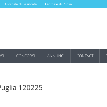
Giornale di Basilicata
Giornale di Puglia
SI
CONCORSI
ANNUNCI
CONTACT
 Puglia 120225