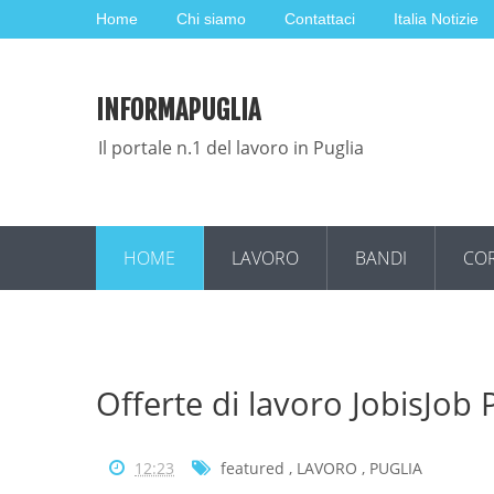
Home
Chi siamo
Contattaci
Italia Notizie
INFORMAPUGLIA
Il portale n.1 del lavoro in Puglia
HOME
LAVORO
BANDI
COR
Offerte di lavoro JobisJob
12:23
featured
,
LAVORO
,
PUGLIA