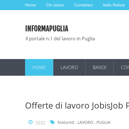
Home
Chi siamo
Contattaci
Italia Notizie
INFORMAPUGLIA
Il portale n.1 del lavoro in Puglia
HOME
LAVORO
BANDI
COR
Offerte di lavoro JobisJob
13:01
featured
,
LAVORO
,
PUGLIA