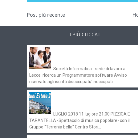
Post più recente
H
I PIÙ CLICCATI
Offerte di lavoro e concorsi
Pugliaimpiego 070516
Società Informatica - sede di lavoro a
Lecce, ricerca un Programmatore software Avviso
riservato agli iscritti disoccupati/ inoccupati ...
Ostuni Estate 2018: gli eventi in
programma
LUGLIO 2018 11 lug ore 21.00 PIZZICA E
TARANTELLA -Spettacolo di musica popolare- con il
Gruppo “Terronia bella” Centro Stori...