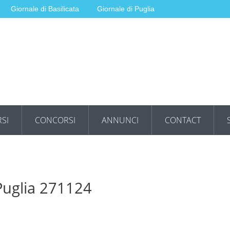
Giornale di Basilicata
Giornale di Puglia
SI
CONCORSI
ANNUNCI
CONTACT
 Puglia 271124