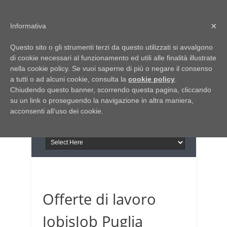
Home
Chi siamo
Contattaci
×
Informativa
Italia Notizie
Questo sito o gli strumenti terzi da questo utilizzati si avvalgono
Giornale di Basilicata
di cookie necessari al funzionamento ed utili alle finalità illustrate
INFORMAPUGLIA
nella cookie policy. Se vuoi saperne di più o negare il consenso
Giornale di Puglia
a tutti o ad alcuni cookie, consulta la
Il portale n.1 del lavoro
cookie policy
.
Chiudendo questo banner, scorrendo questa pagina, cliccando
in Puglia
su un link o proseguendo la navigazione in altra maniera,
acconsenti all’uso dei cookie.
Offerte di lavoro
JobisJob Puglia