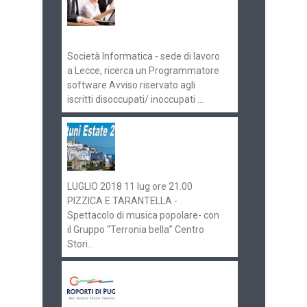
concorsi
Pugliaimpiego
070516
Società Informatica - sede di lavoro
a Lecce, ricerca un Programmatore
software Avviso riservato agli
iscritti disoccupati/ inoccupati ...
Ostuni Estate 2018:
gli eventi in
programma
LUGLIO 2018 11 lug ore 21.00
PIZZICA E TARANTELLA -
Spettacolo di musica popolare- con
il Gruppo “Terronia bella” Centro
Stori...
Aeroporti di Puglia
ricerca personale per
gli scali di Bari e