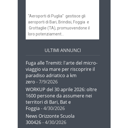
Brindisi
"Aeroporti di Puglia" gestisce gli
aeroporti di Bari, Brindisi, Foggia e
Grottaglie (TA), promuovendone il
loro potenziament...
ULTIMI ANNUNCI
Fuga alle Tremiti: l'arte del micro-
viaggio via mare per riscoprire il
paradiso adriatico a km
zero
- 7/9/2026
WORKUP del 30 aprile 2026: oltre
1600 persone da assumere nei
territori di Bari, Bat e
Foggia
- 4/30/2026
News Orizzonte Scuola
300426
- 4/30/2026