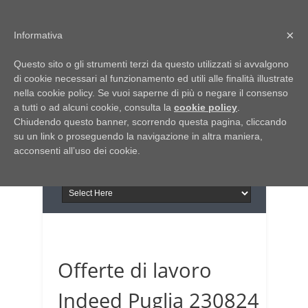
Home
Chi siamo
Contattaci
×
Informativa
Italia Notizie
Questo sito o gli strumenti terzi da questo utilizzati si avvalgono
Giornale di Basilicata
di cookie necessari al funzionamento ed utili alle finalità illustrate
INFORMAPUGLIA
nella cookie policy. Se vuoi saperne di più o negare il consenso
Giornale di Puglia
a tutti o ad alcuni cookie, consulta la
Il portale n.1 del lavoro
cookie policy
.
Chiudendo questo banner, scorrendo questa pagina, cliccando
in Puglia
su un link o proseguendo la navigazione in altra maniera,
acconsenti all’uso dei cookie.
Offerte di lavoro
Indeed Puglia 230824