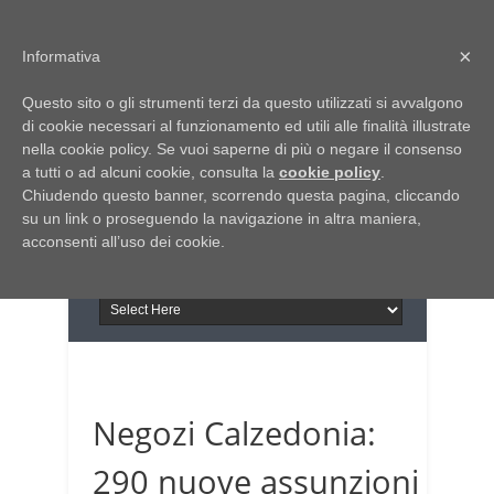
Home
Chi siamo
Contattaci
×
Informativa
Italia Notizie
Questo sito o gli strumenti terzi da questo utilizzati si avvalgono
Giornale di Basilicata
di cookie necessari al funzionamento ed utili alle finalità illustrate
INFORMAPUGLIA
nella cookie policy. Se vuoi saperne di più o negare il consenso
Giornale di Puglia
a tutti o ad alcuni cookie, consulta la
Il portale n.1 del lavoro
cookie policy
.
Chiudendo questo banner, scorrendo questa pagina, cliccando
in Puglia
su un link o proseguendo la navigazione in altra maniera,
acconsenti all’uso dei cookie.
Negozi Calzedonia:
290 nuove assunzioni