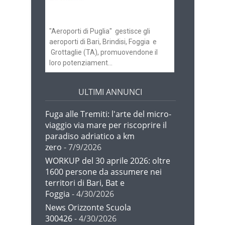
gli scali di Bari e
Brindisi
"Aeroporti di Puglia" gestisce gli
aeroporti di Bari, Brindisi, Foggia e
Grottaglie (TA), promuovendone il
loro potenziament...
ULTIMI ANNUNCI
Fuga alle Tremiti: l'arte del micro-
viaggio via mare per riscoprire il
paradiso adriatico a km
zero
- 7/9/2026
WORKUP del 30 aprile 2026: oltre
1600 persone da assumere nei
territori di Bari, Bat e
Foggia
- 4/30/2026
News Orizzonte Scuola
300426
- 4/30/2026