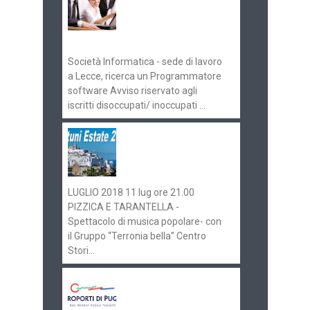
concorsi
Pugliaimpiego
070516
Società Informatica - sede di lavoro
a Lecce, ricerca un Programmatore
software Avviso riservato agli
iscritti disoccupati/ inoccupati ...
Ostuni Estate 2018:
gli eventi in
programma
LUGLIO 2018 11 lug ore 21.00
PIZZICA E TARANTELLA -
Spettacolo di musica popolare- con
il Gruppo “Terronia bella” Centro
Stori...
Aeroporti di Puglia
ricerca personale per