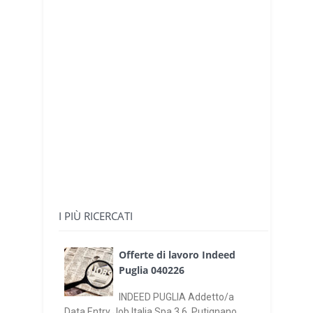
I PIÙ RICERCATI
Offerte di lavoro Indeed
Puglia 040226
INDEED PUGLIA Addetto/a
Data Entry Job Italia Spa 3.6 Putignano,