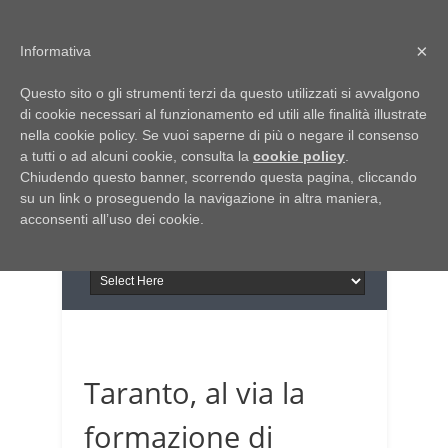
Home
Chi siamo
Contattaci
×
Informativa
Italia Notizie
Questo sito o gli strumenti terzi da questo utilizzati si avvalgono
Giornale di Basilicata
di cookie necessari al funzionamento ed utili alle finalità illustrate
INFORMAPUGLIA
nella cookie policy. Se vuoi saperne di più o negare il consenso
Giornale di Puglia
a tutti o ad alcuni cookie, consulta la
Il portale n.1 del lavoro
cookie policy
.
Chiudendo questo banner, scorrendo questa pagina, cliccando
in Puglia
su un link o proseguendo la navigazione in altra maniera,
acconsenti all’uso dei cookie.
Taranto, al via la
formazione di