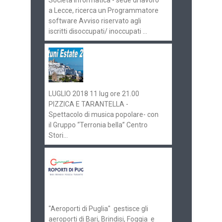
a Lecce, ricerca un Programmatore
software Avviso riservato agli
iscritti disoccupati/ inoccupati ...
Ostuni Estate 2018:
gli eventi in
programma
LUGLIO 2018 11 lug ore 21.00
PIZZICA E TARANTELLA -
Spettacolo di musica popolare- con
il Gruppo “Terronia bella” Centro
Stori...
Aeroporti di Puglia
ricerca personale per
gli scali di Bari e
Brindisi
"Aeroporti di Puglia" gestisce gli
aeroporti di Bari, Brindisi, Foggia e