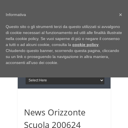
Home
Chi siamo
Contattaci
×
Informativa
Italia Notizie
Questo sito o gli strumenti terzi da questo utilizzati si avvalgono
Giornale di Basilicata
di cookie necessari al funzionamento ed utili alle finalità illustrate
INFORMAPUGLIA
nella cookie policy. Se vuoi saperne di più o negare il consenso
Giornale di Puglia
a tutti o ad alcuni cookie, consulta la
Il portale n.1 del lavoro
cookie policy
.
Chiudendo questo banner, scorrendo questa pagina, cliccando
in Puglia
su un link o proseguendo la navigazione in altra maniera,
acconsenti all’uso dei cookie.
News Orizzonte
Scuola 200624