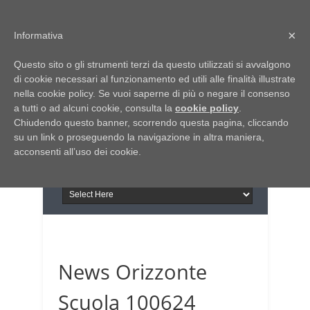
Home
Chi siamo
Contattaci
×
Informativa
Italia Notizie
Questo sito o gli strumenti terzi da questo utilizzati si avvalgono
Giornale di Basilicata
di cookie necessari al funzionamento ed utili alle finalità illustrate
INFORMAPUGLIA
nella cookie policy. Se vuoi saperne di più o negare il consenso
Giornale di Puglia
a tutti o ad alcuni cookie, consulta la
Il portale n.1 del lavoro
cookie policy
.
Chiudendo questo banner, scorrendo questa pagina, cliccando
in Puglia
su un link o proseguendo la navigazione in altra maniera,
acconsenti all’uso dei cookie.
News Orizzonte
Scuola 100624