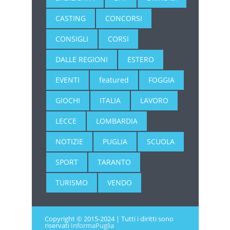
CASTING
CONCORSI
CONSIGLI
CORSI
DALLE REGIONI
ESTERO
EVENTI
featured
FOGGIA
GIOCHI
ITALIA
LAVORO
LECCE
LOMBARDIA
NOTIZIE
PUGLIA
SCUOLA
SPORT
TARANTO
TURISMO
VENDO
Copyright © 2015-2024 | Tutti i diritti sono
riservati
InformaPuglia