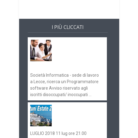
I PIÙ CLICCATI
Offerte di lavoro e
concorsi
Pugliaimpiego
070516
Società Informatica - sede di lavoro
a Lecce, ricerca un Programmatore
software Avviso riservato agli
iscritti disoccupati/ inoccupati ...
Ostuni Estate 2018:
gli eventi in
programma
LUGLIO 2018 11 lug ore 21.00