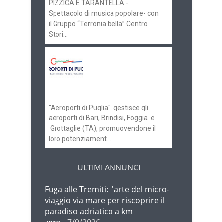
PIZZICA E TARANTELLA -
Spettacolo di musica popolare- con
il Gruppo “Terronia bella” Centro
Stori...
Aeroporti di Puglia
ricerca personale per
gli scali di Bari e
Brindisi
"Aeroporti di Puglia" gestisce gli
aeroporti di Bari, Brindisi, Foggia e
Grottaglie (TA), promuovendone il
loro potenziament...
ULTIMI ANNUNCI
Fuga alle Tremiti: l'arte del micro-
viaggio via mare per riscoprire il
paradiso adriatico a km
zero
- 7/9/2026