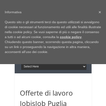
Home
Chi siamo
Contattaci
×
Informativa
Italia Notizie
Questo sito o gli strumenti terzi da questo utilizzati si avvalgono
Giornale di Basilicata
di cookie necessari al funzionamento ed utili alle finalità illustrate
INFORMAPUGLIA
nella cookie policy. Se vuoi saperne di più o negare il consenso
Giornale di Puglia
a tutti o ad alcuni cookie, consulta la
Il portale n.1 del lavoro
cookie policy
.
Chiudendo questo banner, scorrendo questa pagina, cliccando
in Puglia
su un link o proseguendo la navigazione in altra maniera,
acconsenti all’uso dei cookie.
Offerte di lavoro
JobisJob Puglia