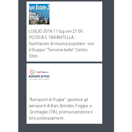
Ostuni Estate 2018:
gli eventi in
programma
LUGLIO 2018 11 lug ore 21.00
PIZZICA E TARANTELLA -
Spettacolo di musica popolare- con
il Gruppo “Terronia bella” Centro
Stori...
Aeroporti di Puglia
ricerca personale per
gli scali di Bari e
Brindisi
"Aeroporti di Puglia" gestisce gli
aeroporti di Bari, Brindisi, Foggia e
Grottaglie (TA), promuovendone il
loro potenziament...