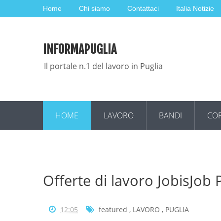
Home
Chi siamo
Contattaci
Italia Notizie
INFORMAPUGLIA
Il portale n.1 del lavoro in Puglia
HOME
LAVORO
BANDI
COR
Offerte di lavoro JobisJob
12:05
featured
,
LAVORO
,
PUGLIA