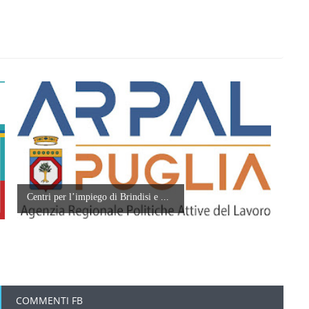
Centri per l’impiego di Brindisi e ...
COMMENTI FB