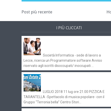
Post più recente
H
I PIÙ CLICCATI
Offerte di lavoro e concorsi
Pugliaimpiego 070516
Società Informatica - sede di lavoro a
Lecce, ricerca un Programmatore software Avviso
riservato agli iscritti disoccupati/ inoccupati ...
Ostuni Estate 2018: gli eventi in
programma
LUGLIO 2018 11 lug ore 21.00 PIZZICA E
TARANTELLA -Spettacolo di musica popolare- con il
Gruppo “Terronia bella” Centro Stori...