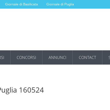
Giornale di Basilicata
Giornale di Puglia
SI
CONCORSI
ANNUNCI
CONTACT
 Puglia 160524