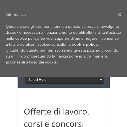
Home
Chi siamo
Contattaci
×
Informativa
Italia Notizie
Questo sito o gli strumenti terzi da questo utilizzati si avvalgono
Giornale di Basilicata
di cookie necessari al funzionamento ed utili alle finalità illustrate
INFORMAPUGLIA
nella cookie policy. Se vuoi saperne di più o negare il consenso
Giornale di Puglia
a tutti o ad alcuni cookie, consulta la
Il portale n.1 del lavoro
cookie policy
.
Chiudendo questo banner, scorrendo questa pagina, cliccando
in Puglia
su un link o proseguendo la navigazione in altra maniera,
acconsenti all’uso dei cookie.
Offerte di lavoro,
corsi e concorsi