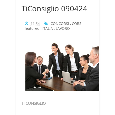
TiConsiglio 090424
11:54
CONCORSI
,
CORSI
,
featured
,
ITALIA
,
LAVORO
TI CONSIGLIO