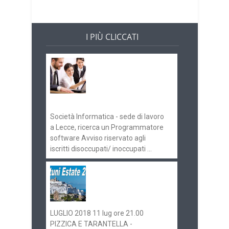
I PIÙ CLICCATI
Offerte di lavoro e
concorsi
Pugliaimpiego
070516
Società Informatica - sede di lavoro
a Lecce, ricerca un Programmatore
software Avviso riservato agli
iscritti disoccupati/ inoccupati ...
Ostuni Estate 2018:
gli eventi in
programma
LUGLIO 2018 11 lug ore 21.00
PIZZICA E TARANTELLA -