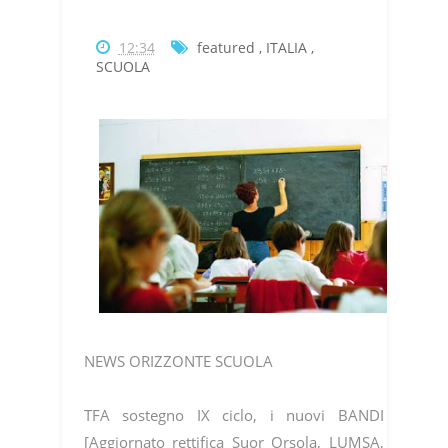
12:34
featured
,
ITALIA
,
SCUOLA
NEWS ORIZZONTE SCUOLA
TFA sostegno IX ciclo, i nuovi BANDI
[Aggiornato rettifica Suor Orsola, LUMSA,