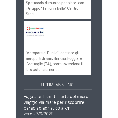
Spettacolo di musica popolare- con
il Gruppo “Terronia bella” Centro
Stori...
Aeroporti di Puglia
ricerca personale per
gli scali di Bari e
Brindisi
"Aeroporti di Puglia" gestisce gli
aeroporti di Bari, Brindisi, Foggia e
Grottaglie (TA), promuovendone il
loro potenziament...
ULTIMI ANNUNCI
Fuga alle Tremiti: l'arte del micro-
viaggio via mare per riscoprire il
paradiso adriatico a km
zero
- 7/9/2026