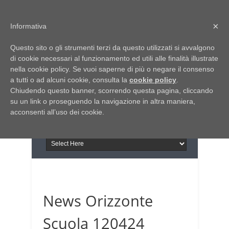
Home
Chi siamo
Contattaci
×
Informativa
Italia Notizie
Questo sito o gli strumenti terzi da questo utilizzati si avvalgono
Giornale di Basilicata
di cookie necessari al funzionamento ed utili alle finalità illustrate
INFORMAPUGLIA
nella cookie policy. Se vuoi saperne di più o negare il consenso
Giornale di Puglia
a tutti o ad alcuni cookie, consulta la
Il portale n.1 del lavoro
cookie policy
.
Chiudendo questo banner, scorrendo questa pagina, cliccando
in Puglia
su un link o proseguendo la navigazione in altra maniera,
acconsenti all’uso dei cookie.
News Orizzonte
Scuola 120424