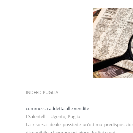
INDEED PUGLIA
commessa addetta alle vendite
I Salentelli - Ugento, Puglia
La risorsa ideale possiede un'ottima predisposizione
disponibile a lavorare nei giorni festivi e nei…