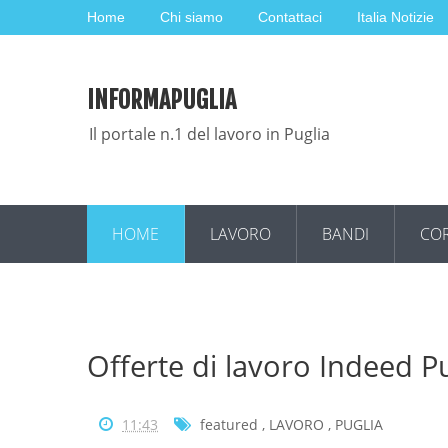
Home
Chi siamo
Contattaci
Italia Notizie
INFORMAPUGLIA
Il portale n.1 del lavoro in Puglia
HOME
LAVORO
BANDI
COR
Offerte di lavoro Indeed P
11:43
featured
,
LAVORO
,
PUGLIA