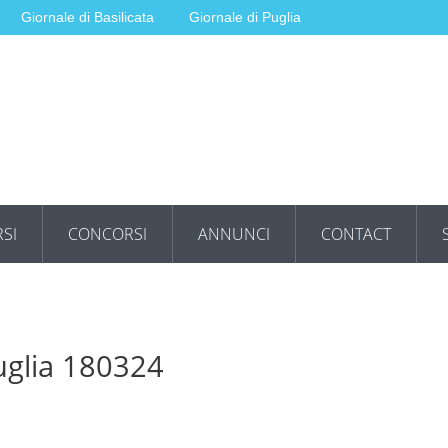
Giornale di Basilicata
Giornale di Puglia
SI
CONCORSI
ANNUNCI
CONTACT
uglia 180324