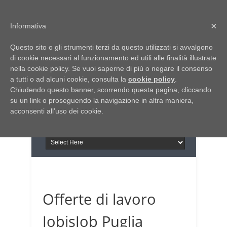
Home
Chi siamo
Contattaci
×
Informativa
Italia Notizie
Questo sito o gli strumenti terzi da questo utilizzati si avvalgono
Giornale di Basilicata
di cookie necessari al funzionamento ed utili alle finalità illustrate
INFORMAPUGLIA
nella cookie policy. Se vuoi saperne di più o negare il consenso
Giornale di Puglia
a tutti o ad alcuni cookie, consulta la
Il portale n.1 del lavoro
cookie policy
.
Chiudendo questo banner, scorrendo questa pagina, cliccando
in Puglia
su un link o proseguendo la navigazione in altra maniera,
acconsenti all’uso dei cookie.
Offerte di lavoro
JobisJob Puglia