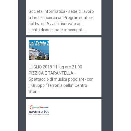
070516
Società Informatica - sede di lavoro
a Lecce, ricerca un Programmatore
software Avviso riservato agli
iscritti disoccupati/ inoccupati ...
Ostuni Estate 2018:
gli eventi in
programma
LUGLIO 2018 11 lug ore 21.00
PIZZICA E TARANTELLA -
Spettacolo di musica popolare- con
il Gruppo “Terronia bella” Centro
Stori...
Aeroporti di Puglia
ricerca personale per
gli scali di Bari e
Brindisi