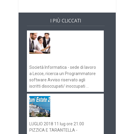
I PIÙ CLICCATI
Offerte di lavoro e
concorsi
Pugliaimpiego
070516
Società Informatica - sede di lavoro
a Lecce, ricerca un Programmatore
software Avviso riservato agli
iscritti disoccupati/ inoccupati ...
Ostuni Estate 2018:
gli eventi in
programma
LUGLIO 2018 11 lug ore 21.00
PIZZICA E TARANTELLA -