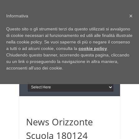
Home
Chi siamo
Contattaci
×
Informativa
Italia Notizie
Questo sito o gli strumenti terzi da questo utilizzati si avvalgono
Giornale di Basilicata
di cookie necessari al funzionamento ed utili alle finalità illustrate
INFORMAPUGLIA
nella cookie policy. Se vuoi saperne di più o negare il consenso
Giornale di Puglia
a tutti o ad alcuni cookie, consulta la
Il portale n.1 del lavoro
cookie policy
.
Chiudendo questo banner, scorrendo questa pagina, cliccando
in Puglia
su un link o proseguendo la navigazione in altra maniera,
acconsenti all’uso dei cookie.
News Orizzonte
Scuola 180124