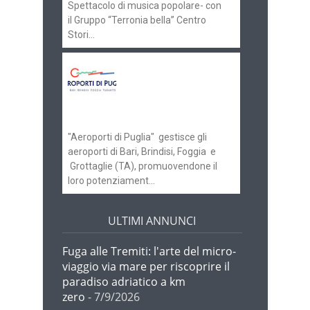
Spettacolo di musica popolare- con
il Gruppo “Terronia bella” Centro
Stori...
Aeroporti di Puglia
ricerca personale per
gli scali di Bari e
Brindisi
"Aeroporti di Puglia" gestisce gli
aeroporti di Bari, Brindisi, Foggia e
Grottaglie (TA), promuovendone il
loro potenziament...
ULTIMI ANNUNCI
Fuga alle Tremiti: l'arte del micro-
viaggio via mare per riscoprire il
paradiso adriatico a km
zero
- 7/9/2026