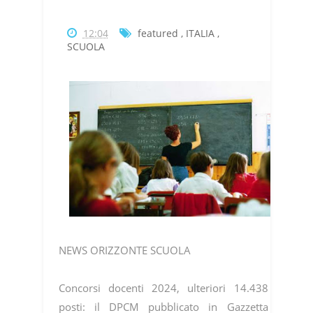
12:04
featured
,
ITALIA
,
SCUOLA
NEWS ORIZZONTE SCUOLA
Concorsi docenti 2024, ulteriori 14.438
posti: il DPCM pubblicato in Gazzetta