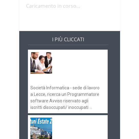
Caricamento in corso...
I PIÙ CLICCATI
Offerte di lavoro e
concorsi
Pugliaimpiego
070516
Società Informatica - sede di lavoro
a Lecce, ricerca un Programmatore
software Avviso riservato agli
iscritti disoccupati/ inoccupati ...
Ostuni Estate 2018:
gli eventi in
programma