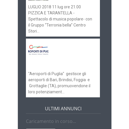
LUGLIO 2018 11 lug ore 21.00
PIZZICA E TARANTELLA -
Spettacolo di musica popolare- con
il Gruppo “Terronia bella” Centro
Stori...
Aeroporti di Puglia
ricerca personale per
gli scali di Bari e
Brindisi
"Aeroporti di Puglia" gestisce gli
aeroporti di Bari, Brindisi, Foggia e
Grottaglie (TA), promuovendone il
loro potenziament...
ULTIMI ANNUNCI
Caricamento in corso...