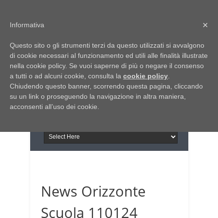
Home
Chi siamo
Contattaci
×
Informativa
Italia Notizie
Questo sito o gli strumenti terzi da questo utilizzati si avvalgono
Giornale di Basilicata
di cookie necessari al funzionamento ed utili alle finalità illustrate
INFORMAPUGLIA
nella cookie policy. Se vuoi saperne di più o negare il consenso
Giornale di Puglia
a tutti o ad alcuni cookie, consulta la
Il portale n.1 del lavoro
cookie policy
.
Chiudendo questo banner, scorrendo questa pagina, cliccando
in Puglia
su un link o proseguendo la navigazione in altra maniera,
acconsenti all’uso dei cookie.
News Orizzonte
Scuola 110124