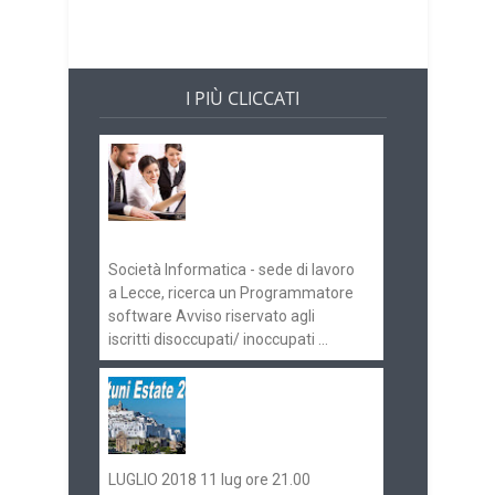
I PIÙ CLICCATI
Offerte di lavoro e
concorsi
Pugliaimpiego
070516
Società Informatica - sede di lavoro
a Lecce, ricerca un Programmatore
software Avviso riservato agli
iscritti disoccupati/ inoccupati ...
Ostuni Estate 2018:
gli eventi in
programma
LUGLIO 2018 11 lug ore 21.00