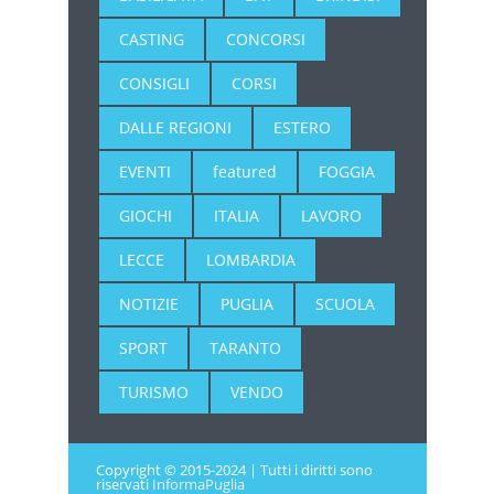
CASTING
CONCORSI
CONSIGLI
CORSI
DALLE REGIONI
ESTERO
EVENTI
featured
FOGGIA
GIOCHI
ITALIA
LAVORO
LECCE
LOMBARDIA
NOTIZIE
PUGLIA
SCUOLA
SPORT
TARANTO
TURISMO
VENDO
Copyright © 2015-2024 | Tutti i diritti sono
riservati
InformaPuglia