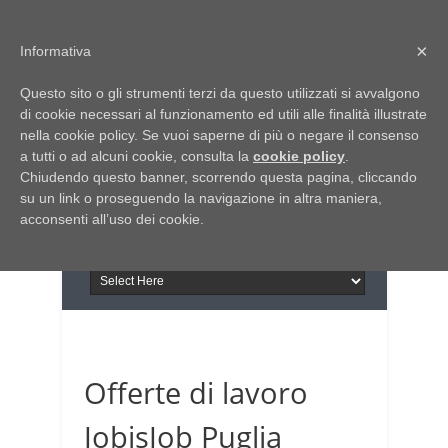
Home
Chi siamo
Contattaci
×
Informativa
Italia Notizie
Questo sito o gli strumenti terzi da questo utilizzati si avvalgono
Giornale di Basilicata
di cookie necessari al funzionamento ed utili alle finalità illustrate
INFORMAPUGLIA
nella cookie policy. Se vuoi saperne di più o negare il consenso
Giornale di Puglia
a tutti o ad alcuni cookie, consulta la
Il portale n.1 del lavoro
cookie policy
.
Chiudendo questo banner, scorrendo questa pagina, cliccando
in Puglia
su un link o proseguendo la navigazione in altra maniera,
acconsenti all’uso dei cookie.
Offerte di lavoro
JobisJob Puglia