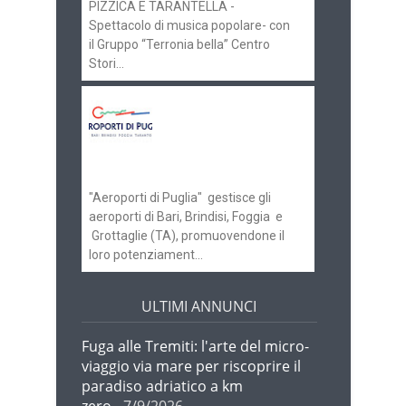
PIZZICA E TARANTELLA -
Spettacolo di musica popolare- con
il Gruppo “Terronia bella” Centro
Stori...
Aeroporti di Puglia
ricerca personale per
gli scali di Bari e
Brindisi
"Aeroporti di Puglia" gestisce gli
aeroporti di Bari, Brindisi, Foggia e
Grottaglie (TA), promuovendone il
loro potenziament...
ULTIMI ANNUNCI
Fuga alle Tremiti: l'arte del micro-
viaggio via mare per riscoprire il
paradiso adriatico a km