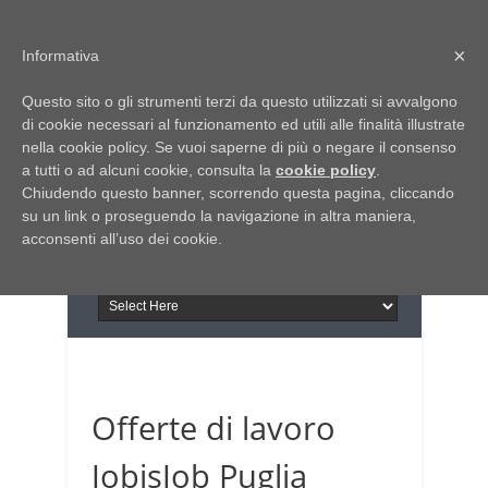
Home
Chi siamo
Contattaci
×
Informativa
Italia Notizie
Questo sito o gli strumenti terzi da questo utilizzati si avvalgono
Giornale di Basilicata
di cookie necessari al funzionamento ed utili alle finalità illustrate
INFORMAPUGLIA
nella cookie policy. Se vuoi saperne di più o negare il consenso
Giornale di Puglia
a tutti o ad alcuni cookie, consulta la
Il portale n.1 del lavoro
cookie policy
.
Chiudendo questo banner, scorrendo questa pagina, cliccando
in Puglia
su un link o proseguendo la navigazione in altra maniera,
acconsenti all’uso dei cookie.
Offerte di lavoro
JobisJob Puglia