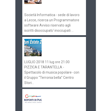
Pugliaimpiego
070516
Società Informatica - sede di lavoro
a Lecce, ricerca un Programmatore
software Avviso riservato agli
iscritti disoccupati/ inoccupati ...
Ostuni Estate 2018:
gli eventi in
programma
LUGLIO 2018 11 lug ore 21.00
PIZZICA E TARANTELLA -
Spettacolo di musica popolare- con
il Gruppo “Terronia bella” Centro
Stori...
Aeroporti di Puglia
ricerca personale per
gli scali di Bari e
Brindisi