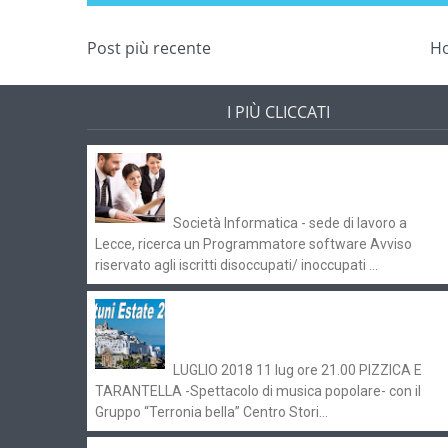
Post più recente
H
I PIÙ CLICCATI
Offerte di lavoro e concorsi
Pugliaimpiego 070516
Società Informatica - sede di lavoro a
Lecce, ricerca un Programmatore software Avviso
riservato agli iscritti disoccupati/ inoccupati ...
Ostuni Estate 2018: gli eventi in
programma
LUGLIO 2018 11 lug ore 21.00 PIZZICA E
TARANTELLA -Spettacolo di musica popolare- con il
Gruppo “Terronia bella” Centro Stori...