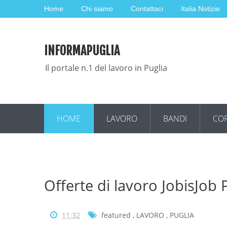
Home
Chi siamo
Contattaci
Italia Notizie
INFORMAPUGLIA
Il portale n.1 del lavoro in Puglia
HOME
LAVORO
BANDI
COR
Offerte di lavoro JobisJob
11:32
featured
,
LAVORO
,
PUGLIA