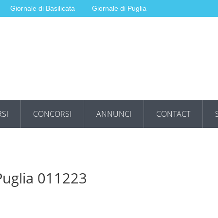
Giornale di Basilicata
Giornale di Puglia
SI
CONCORSI
ANNUNCI
CONTACT
 Puglia 011223