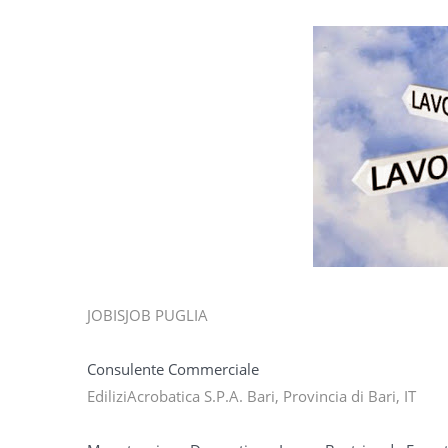
JOBISJOB PUGLIA
Consulente Commerciale
EdiliziAcrobatica S.P.A. Bari, Provincia di Bari, IT