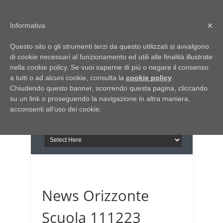
Home
Chi siamo
Contattaci
×
Informativa
Italia Notizie
Questo sito o gli strumenti terzi da questo utilizzati si avvalgono
Giornale di Basilicata
di cookie necessari al funzionamento ed utili alle finalità illustrate
INFORMAPUGLIA
nella cookie policy. Se vuoi saperne di più o negare il consenso
Giornale di Puglia
a tutti o ad alcuni cookie, consulta la
Il portale n.1 del lavoro
cookie policy
.
Chiudendo questo banner, scorrendo questa pagina, cliccando
in Puglia
su un link o proseguendo la navigazione in altra maniera,
acconsenti all’uso dei cookie.
News Orizzonte
Scuola 111223