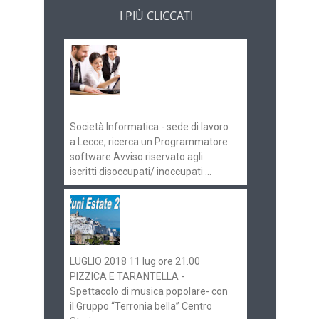
I PIÙ CLICCATI
Offerte di lavoro e
concorsi
Pugliaimpiego
070516
Società Informatica - sede di lavoro
a Lecce, ricerca un Programmatore
software Avviso riservato agli
iscritti disoccupati/ inoccupati ...
Ostuni Estate 2018:
gli eventi in
programma
LUGLIO 2018 11 lug ore 21.00
PIZZICA E TARANTELLA -
Spettacolo di musica popolare- con
il Gruppo “Terronia bella” Centro