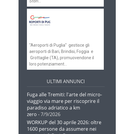
Stori...
Aeroporti di Puglia
ricerca personale per
gli scali di Bari e
Brindisi
"Aeroporti di Puglia" gestisce gli
aeroporti di Bari, Brindisi, Foggia e
Grottaglie (TA), promuovendone il
loro potenziament...
ULTIMI ANNUNCI
Fuga alle Tremiti: l'arte del micro-
viaggio via mare per riscoprire il
paradiso adriatico a km
zero
- 7/9/2026
WORKUP del 30 aprile 2026: oltre
1600 persone da assumere nei