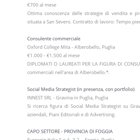
€700 al mese
Ottima conoscenza delle strategie di vendita e p
situata a San Severo. Contratto di lavoro: Tempo pie
Consulente commerciale
Oxford College Mita - Alberobello, Puglia
€1.000 - €1.500 al mese
DIPLOMATI O LAUREATI PER LA FIGURA DI CONSULEN
commerciali nell'area di Alberobello.*.
Social Media Strategist (in presenza, con portfolio)
INNEST SRL - Gravina in Puglia, Puglia
Si ricerca figura di Social Media Strategist su Gr
aziendali, Piani Editoriali e di Advertising.
CAPO SETTORE - PROVINCIA DI FOGGIA
Eurospin Italia S.p.A. 3.2 - Foggia, Puglia