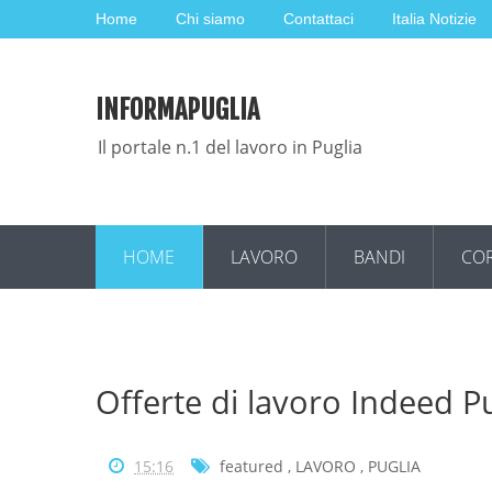
Home
Chi siamo
Contattaci
Italia Notizie
INFORMAPUGLIA
Il portale n.1 del lavoro in Puglia
HOME
LAVORO
BANDI
COR
Offerte di lavoro Indeed P
15:16
featured
,
LAVORO
,
PUGLIA