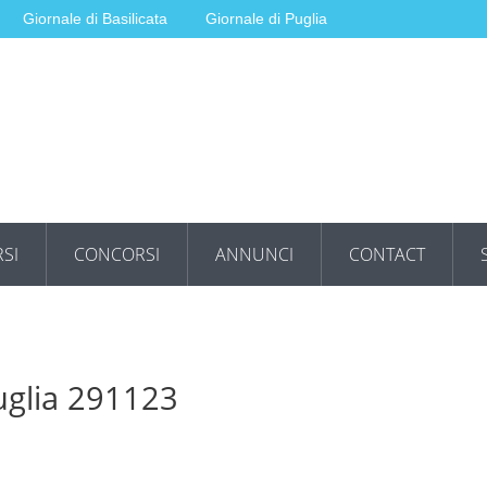
Giornale di Basilicata
Giornale di Puglia
SI
CONCORSI
ANNUNCI
CONTACT
uglia 291123