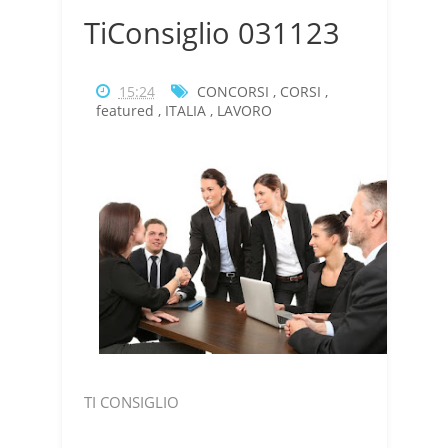
TiConsiglio 031123
15:24
CONCORSI
,
CORSI
,
featured
,
ITALIA
,
LAVORO
TI CONSIGLIO