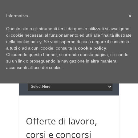
Home
Chi siamo
Contattaci
×
Informativa
Italia Notizie
Questo sito o gli strumenti terzi da questo utilizzati si avvalgono
Giornale di Basilicata
di cookie necessari al funzionamento ed utili alle finalità illustrate
INFORMAPUGLIA
nella cookie policy. Se vuoi saperne di più o negare il consenso
Giornale di Puglia
a tutti o ad alcuni cookie, consulta la
Il portale n.1 del lavoro
cookie policy
.
Chiudendo questo banner, scorrendo questa pagina, cliccando
in Puglia
su un link o proseguendo la navigazione in altra maniera,
acconsenti all’uso dei cookie.
Offerte di lavoro,
corsi e concorsi