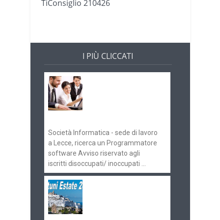
TiConsiglio 210426
I PIÙ CLICCATI
Offerte di lavoro e
concorsi
Pugliaimpiego
070516
Società Informatica - sede di lavoro
a Lecce, ricerca un Programmatore
software Avviso riservato agli
iscritti disoccupati/ inoccupati ...
Ostuni Estate 2018:
gli eventi in
programma