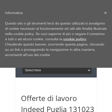
Home
Chi siamo
Contattaci
×
Informativa
Italia Notizie
Questo sito o gli strumenti terzi da questo utilizzati si avvalgono
Giornale di Basilicata
di cookie necessari al funzionamento ed utili alle finalità illustrate
INFORMAPUGLIA
nella cookie policy. Se vuoi saperne di più o negare il consenso
Giornale di Puglia
a tutti o ad alcuni cookie, consulta la
Il portale n.1 del lavoro
cookie policy
.
Chiudendo questo banner, scorrendo questa pagina, cliccando
in Puglia
su un link o proseguendo la navigazione in altra maniera,
acconsenti all’uso dei cookie.
Offerte di lavoro
Indeed Puglia 131023