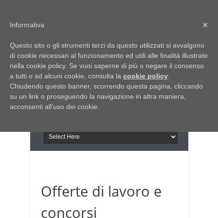
Home
Chi siamo
Contattaci
×
Informativa
Italia Notizie
Questo sito o gli strumenti terzi da questo utilizzati si avvalgono
Giornale di Basilicata
di cookie necessari al funzionamento ed utili alle finalità illustrate
INFORMAPUGLIA
nella cookie policy. Se vuoi saperne di più o negare il consenso
Giornale di Puglia
a tutti o ad alcuni cookie, consulta la
Il portale n.1 del lavoro
cookie policy
.
Chiudendo questo banner, scorrendo questa pagina, cliccando
in Puglia
su un link o proseguendo la navigazione in altra maniera,
acconsenti all’uso dei cookie.
Offerte di lavoro e
concorsi