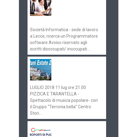
concorsi
Pugliaimpiego
070516
Società Informatica - sede di lavoro
a Lecce, ricerca un Programmatore
software Avviso riservato agli
iscritti disoccupati/ inoccupati ...
Ostuni Estate 2018:
gli eventi in
programma
LUGLIO 2018 11 lug ore 21.00
PIZZICA E TARANTELLA -
Spettacolo di musica popolare- con
il Gruppo “Terronia bella” Centro
Stori...
Aeroporti di Puglia
ricerca personale per