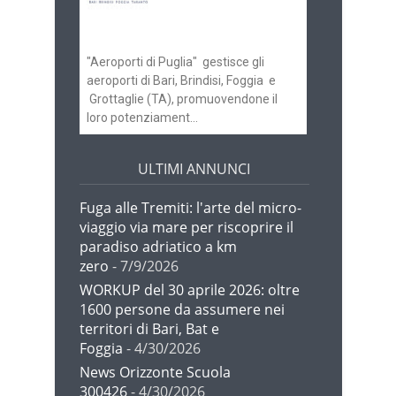
gli scali di Bari e
Brindisi
"Aeroporti di Puglia" gestisce gli
aeroporti di Bari, Brindisi, Foggia e
Grottaglie (TA), promuovendone il
loro potenziament...
ULTIMI ANNUNCI
Fuga alle Tremiti: l'arte del micro-
viaggio via mare per riscoprire il
paradiso adriatico a km
zero
- 7/9/2026
WORKUP del 30 aprile 2026: oltre
1600 persone da assumere nei
territori di Bari, Bat e
Foggia
- 4/30/2026
News Orizzonte Scuola
300426
- 4/30/2026