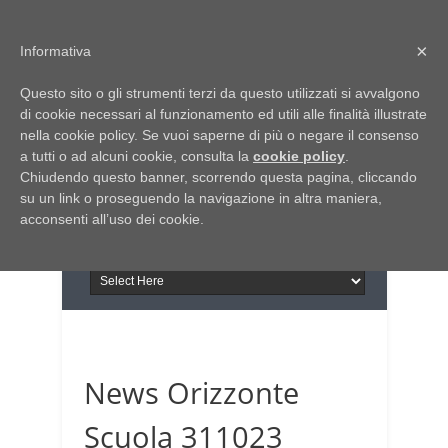
Home
Chi siamo
Contattaci
×
Informativa
Italia Notizie
Questo sito o gli strumenti terzi da questo utilizzati si avvalgono
Giornale di Basilicata
di cookie necessari al funzionamento ed utili alle finalità illustrate
INFORMAPUGLIA
nella cookie policy. Se vuoi saperne di più o negare il consenso
Giornale di Puglia
a tutti o ad alcuni cookie, consulta la
Il portale n.1 del lavoro
cookie policy
.
Chiudendo questo banner, scorrendo questa pagina, cliccando
in Puglia
su un link o proseguendo la navigazione in altra maniera,
acconsenti all’uso dei cookie.
News Orizzonte
Scuola 311023