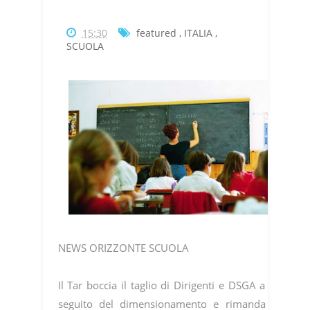
15:30
featured
,
ITALIA
,
SCUOLA
NEWS ORIZZONTE SCUOLA
Il Tar boccia il taglio di Dirigenti e DSGA a
seguito del dimensionamento e rimanda