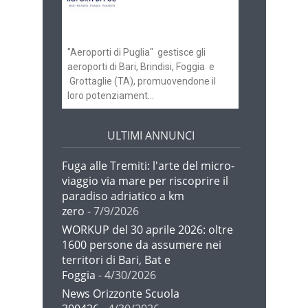
gli scali di Bari e
Brindisi
"Aeroporti di Puglia" gestisce gli
aeroporti di Bari, Brindisi, Foggia e
Grottaglie (TA), promuovendone il
loro potenziament...
ULTIMI ANNUNCI
Fuga alle Tremiti: l'arte del micro-
viaggio via mare per riscoprire il
paradiso adriatico a km
zero
- 7/9/2026
WORKUP del 30 aprile 2026: oltre
1600 persone da assumere nei
territori di Bari, Bat e
Foggia
- 4/30/2026
News Orizzonte Scuola