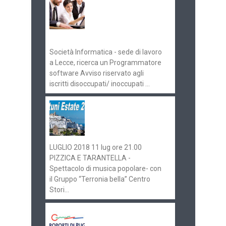
concorsi
Pugliaimpiego
070516
Società Informatica - sede di lavoro
a Lecce, ricerca un Programmatore
software Avviso riservato agli
iscritti disoccupati/ inoccupati ...
Ostuni Estate 2018:
gli eventi in
programma
LUGLIO 2018 11 lug ore 21.00
PIZZICA E TARANTELLA -
Spettacolo di musica popolare- con
il Gruppo “Terronia bella” Centro
Stori...
Aeroporti di Puglia
ricerca personale per