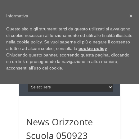
Home
Chi siamo
Contattaci
×
Informativa
Italia Notizie
Questo sito o gli strumenti terzi da questo utilizzati si avvalgono
Giornale di Basilicata
di cookie necessari al funzionamento ed utili alle finalità illustrate
INFORMAPUGLIA
nella cookie policy. Se vuoi saperne di più o negare il consenso
Giornale di Puglia
a tutti o ad alcuni cookie, consulta la
Il portale n.1 del lavoro
cookie policy
.
Chiudendo questo banner, scorrendo questa pagina, cliccando
in Puglia
su un link o proseguendo la navigazione in altra maniera,
acconsenti all’uso dei cookie.
News Orizzonte
Scuola 050923