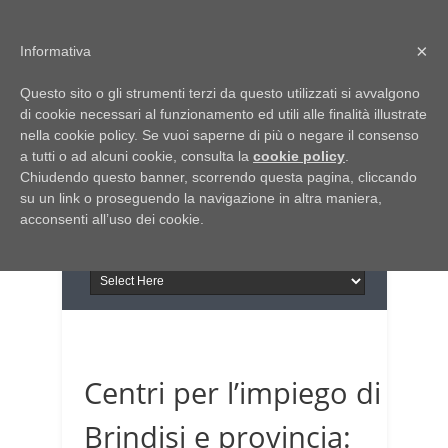
Home
Chi siamo
Contattaci
×
Informativa
Italia Notizie
Questo sito o gli strumenti terzi da questo utilizzati si avvalgono
Giornale di Basilicata
di cookie necessari al funzionamento ed utili alle finalità illustrate
INFORMAPUGLIA
nella cookie policy. Se vuoi saperne di più o negare il consenso
Giornale di Puglia
a tutti o ad alcuni cookie, consulta la
Il portale n.1 del lavoro
cookie policy
.
Chiudendo questo banner, scorrendo questa pagina, cliccando
in Puglia
su un link o proseguendo la navigazione in altra maniera,
acconsenti all’uso dei cookie.
Centri per l’impiego di
Brindisi e provincia: