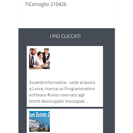
TiConsiglio 210426
I PIÙ CLICCATI
Offerte di lavoro e
concorsi
Pugliaimpiego
070516
Società Informatica - sede di lavoro
a Lecce, ricerca un Programmatore
software Avviso riservato agli
iscritti disoccupati/ inoccupati ...
Ostuni Estate 2018:
gli eventi in
programma