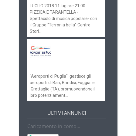
LUGLIO 2018 11 lug ore 21.00
PIZZICA E TARANTELLA -
Spettacolo di musica popolare- con
il Gruppo “Terronia bella” Centro
Stori...
Aeroporti di Puglia
ricerca personale per
gli scali di Bari e
Brindisi
"Aeroporti di Puglia" gestisce gli
aeroporti di Bari, Brindisi, Foggia e
Grottaglie (TA), promuovendone il
loro potenziament...
ULTIMI ANNUNCI
Caricamento in corso...