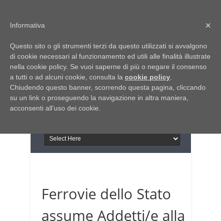
Home
Chi siamo
Contattaci
×
Informativa
Italia Notizie
Questo sito o gli strumenti terzi da questo utilizzati si avvalgono
Giornale di Basilicata
di cookie necessari al funzionamento ed utili alle finalità illustrate
INFORMAPUGLIA
nella cookie policy. Se vuoi saperne di più o negare il consenso
Giornale di Puglia
a tutti o ad alcuni cookie, consulta la
Il portale n.1 del lavoro
cookie policy
.
Chiudendo questo banner, scorrendo questa pagina, cliccando
in Puglia
su un link o proseguendo la navigazione in altra maniera,
acconsenti all’uso dei cookie.
Ferrovie dello Stato
assume Addetti/e alla