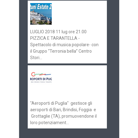
Ostuni Estate 2018:
gli eventi in
programma
LUGLIO 2018 11 lug ore 21.00
PIZZICA E TARANTELLA -
Spettacolo di musica popolare- con
il Gruppo “Terronia bella” Centro
Stori...
Aeroporti di Puglia
ricerca personale per
gli scali di Bari e
Brindisi
"Aeroporti di Puglia" gestisce gli
aeroporti di Bari, Brindisi, Foggia e
Grottaglie (TA), promuovendone il
loro potenziament...