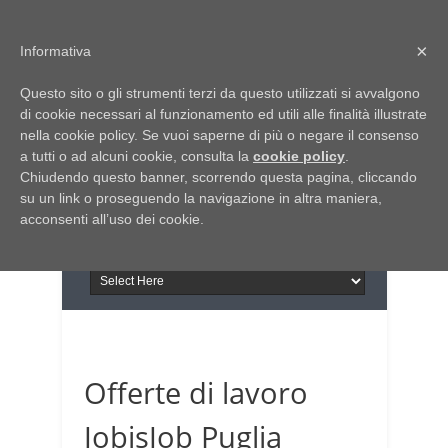
Home
Chi siamo
Contattaci
×
Informativa
Italia Notizie
Questo sito o gli strumenti terzi da questo utilizzati si avvalgono
Giornale di Basilicata
di cookie necessari al funzionamento ed utili alle finalità illustrate
INFORMAPUGLIA
nella cookie policy. Se vuoi saperne di più o negare il consenso
Giornale di Puglia
a tutti o ad alcuni cookie, consulta la
Il portale n.1 del lavoro
cookie policy
.
Chiudendo questo banner, scorrendo questa pagina, cliccando
in Puglia
su un link o proseguendo la navigazione in altra maniera,
acconsenti all’uso dei cookie.
Offerte di lavoro
JobisJob Puglia