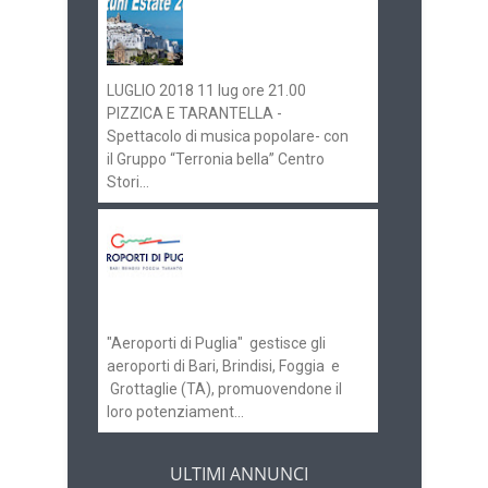
Ostuni Estate 2018:
gli eventi in
programma
LUGLIO 2018 11 lug ore 21.00
PIZZICA E TARANTELLA -
Spettacolo di musica popolare- con
il Gruppo “Terronia bella” Centro
Stori...
Aeroporti di Puglia
ricerca personale per
gli scali di Bari e
Brindisi
"Aeroporti di Puglia" gestisce gli
aeroporti di Bari, Brindisi, Foggia e
Grottaglie (TA), promuovendone il
loro potenziament...
ULTIMI ANNUNCI