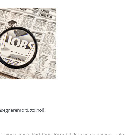
segneremo tutto noi!
o: Tempo pieno, Part-time. Ricorda! Per noi è più importante