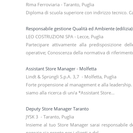
Rima Ferroviaria - Taranto, Puglia
Diploma di scuola superiore con indirizzo tecnico. Cap
Responsabile gestione Qualità ed Ambiente (edilizia)
LEO COSTRUZIONI SPA - Lecce, Puglia
Partecipare attivamente alla predisposizione dell
operative; Conoscenza della normativa di riferiment
Assistant Store Manager - Molfetta
Lindt & Sprüngli S.p.A. 3,7 - Molfetta, Puglia
Forte propensione al management e alla leadership. Per
siamo alla ricerca di un/a *Assistant Store…
Deputy Store Manager Taranto
JYSK 3 - Taranto, Puglia
Insieme al tuo Store Manager sarai responsabile del
negozio sia pronto per i clienti e del…