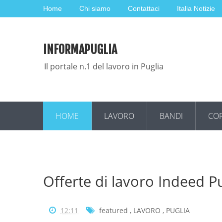
Home
Chi siamo
Contattaci
Italia Notizie
INFORMAPUGLIA
Il portale n.1 del lavoro in Puglia
HOME
LAVORO
BANDI
COR
Offerte di lavoro Indeed P
12:11
featured
,
LAVORO
,
PUGLIA