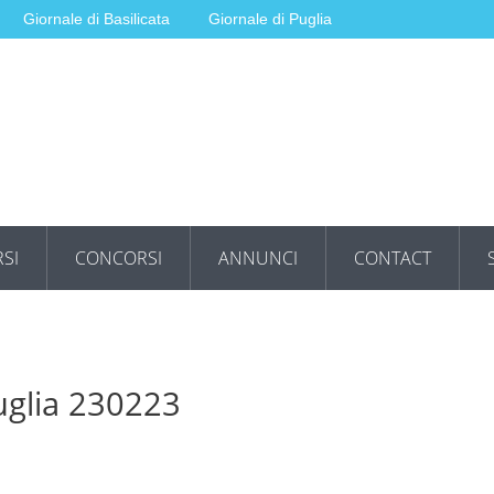
Giornale di Basilicata
Giornale di Puglia
SI
CONCORSI
ANNUNCI
CONTACT
uglia 230223