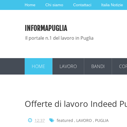
Home
Chi siamo
Contattaci
Italia Notizie
INFORMAPUGLIA
Il portale n.1 del lavoro in Puglia
HOME
LAVORO
BANDI
COR
Offerte di lavoro Indeed P
12:37
featured
,
LAVORO
,
PUGLIA