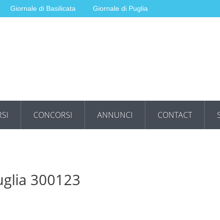
Giornale di Basilicata
Giornale di Puglia
SI
CONCORSI
ANNUNCI
CONTACT
uglia 300123