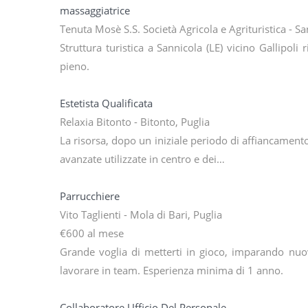
massaggiatrice
Tenuta Mosè S.S. Società Agricola e Agrituristica - Sa
Struttura turistica a Sannicola (LE) vicino Gallipoli
pieno.
Estetista Qualificata
Relaxia Bitonto - Bitonto, Puglia
La risorsa, dopo un iniziale periodo di affiancamento
avanzate utilizzate in centro e dei…
Parrucchiere
Vito Taglienti - Mola di Bari, Puglia
€600 al mese
Grande voglia di metterti in gioco, imparando nu
lavorare in team. Esperienza minima di 1 anno.
Collaboratore Ufficio Del Personale