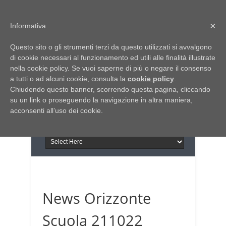
Home
Chi siamo
Contattaci
×
Informativa
Italia Notizie
Questo sito o gli strumenti terzi da questo utilizzati si avvalgono
Giornale di Basilicata
di cookie necessari al funzionamento ed utili alle finalità illustrate
INFORMAPUGLIA
nella cookie policy. Se vuoi saperne di più o negare il consenso
Giornale di Puglia
a tutti o ad alcuni cookie, consulta la
Il portale n.1 del lavoro
cookie policy
.
Chiudendo questo banner, scorrendo questa pagina, cliccando
in Puglia
su un link o proseguendo la navigazione in altra maniera,
acconsenti all’uso dei cookie.
News Orizzonte
Scuola 211022