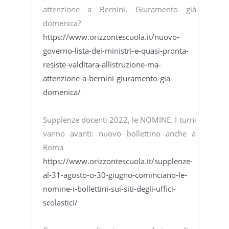
attenzione a Bernini. Giuramento già
domenica?
https://www.orizzontescuola.it/nuovo-
governo-lista-dei-ministri-e-quasi-pronta-
resiste-valditara-allistruzione-ma-
attenzione-a-bernini-giuramento-gia-
domenica/
Supplenze docenti 2022, le NOMINE. I turni
vanno avanti: nuovo bollettino anche a
Roma
https://www.orizzontescuola.it/supplenze-
al-31-agosto-o-30-giugno-cominciano-le-
nomine-i-bollettini-sui-siti-degli-uffici-
scolastici/