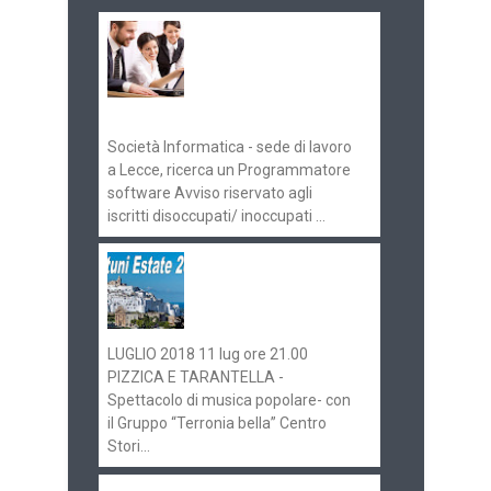
Offerte di lavoro e
concorsi
Pugliaimpiego
070516
Società Informatica - sede di lavoro
a Lecce, ricerca un Programmatore
software Avviso riservato agli
iscritti disoccupati/ inoccupati ...
Ostuni Estate 2018:
gli eventi in
programma
LUGLIO 2018 11 lug ore 21.00
PIZZICA E TARANTELLA -
Spettacolo di musica popolare- con
il Gruppo “Terronia bella” Centro
Stori...